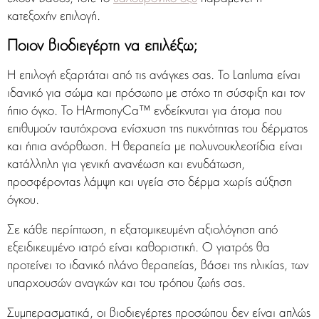
κατεξοχήν επιλογή.
Ποιον βιοδιεγέρτη να επιλέξω;
Η επιλογή εξαρτάται από τις ανάγκες σας. Το Lanluma είναι
ιδανικό για σώμα και πρόσωπο με στόχο τη σύσφιξη και τον
ήπιο όγκο. Το HArmonyCa™ ενδείκνυται για άτομα που
επιθυμούν ταυτόχρονα ενίσχυση της πυκνότητας του δέρματος
και ήπια ανόρθωση. Η θεραπεία με πολυνουκλεοτίδια είναι
κατάλληλη για γενική ανανέωση και ενυδάτωση,
προσφέροντας λάμψη και υγεία στο δέρμα χωρίς αύξηση
όγκου.
Σε κάθε περίπτωση, η εξατομικευμένη αξιολόγηση από
εξειδικευμένο ιατρό είναι καθοριστική. Ο γιατρός θα
προτείνει το ιδανικό πλάνο θεραπείας, βάσει της ηλικίας, των
υπαρχουσών αναγκών και του τρόπου ζωής σας.
Συμπερασματικά, οι βιοδιεγέρτες προσώπου δεν είναι απλώς