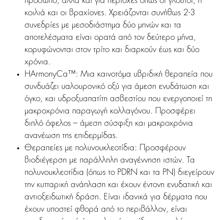
πρόσωπο, αλλά και για περιοχές όπως οι γλουτοί, η
κοιλιά και οι βραχίονες. Χρειάζονται συνήθως 2-3
συνεδρίες με μεσοδιάστημα δύο μηνών και τα
αποτελέσματα είναι ορατά από τον δεύτερο μήνα,
κορυφώνονται στον τρίτο και διαρκούν έως και δύο
χρόνια.
HArmonyCa™: Μια καινοτόμα υβριδική θεραπεία που
συνδυάζει υαλουρονικό οξύ για άμεση ενυδάτωση και
όγκο, και υδροξυαπατίτη ασβεστίου που ενεργοποιεί τη
μακροχρόνια παραγωγή κολλαγόνου. Προσφέρει
διπλό όφελος – άμεση σύσφιξη και μακροχρόνια
ανανέωση της επιδερμίδας.
Θεραπείες με πολυνουκλεοτίδια: Προσφέρουν
βιοδιέγερση με παράλληλη αναγέννηση ιστών. Τα
πολυνουκλεοτίδια (όπως το PDRN και τα PN) διεγείρουν
την κυτταρική ανάπλαση και έχουν έντονη ενυδατική και
αντιοξειδωτική δράση. Είναι ιδανικά για δέρματα που
έχουν υποστεί φθορά από το περιβάλλον, είναι