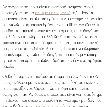
Αν αναρωτιέσαι ποια είναι η διαφορά ανάμεσα στους
βιοδιεγέρτες και το
ενέσιμο υαλουρονικό
οξύ (fillers), η
απάντηση είναι ξεκάθαρη: πρόκειται για ενέσιμες θεραπείες
με εντελώς διαφορετική δράση. Ενώ τα fillers «γεμίζουν» τις
ρυτίδες και αποκαθιστούν τον όγκο άμεσα, οι βιοδιεγέρτες
δουλεύουν πιο αθόρυβα αλλά βαθύτερα, ενισχύοντας τη
φυσική αναδόμηση του δέρματος. Επίσης, το υαλουρονικό
μπορεί να αφαιρεθεί εύκολα σε περίπτωση ανεπιθύμητων
αποτελεσμάτων, ενώ οι βιοδιεγέρτες απαιτούν μεγαλύτερη
προσοχή στη χρήση, καθώς η δράση τους δεν αναστρέφεται
εύκολα.
Οι βιοδιεγέρτες ταιριάζουν σε άτομα από 30 έως και 65
ετών, ανάλογα με τις ανάγκες τους, και ειδικά σε εκείνους
που εμφανίζουν χαλάρωση, θαμπή όψη και απώλεια
σφριγηλότητας. Αν όμως ο στόχος σας είναι για παράδειγμα
η ενίσχυση του όγκου στα χείλη ή το «γέμισμα» ρυτίδων που
έχουν βάθος, τότε το
υαλουρονικό οξύ
παραμένει η