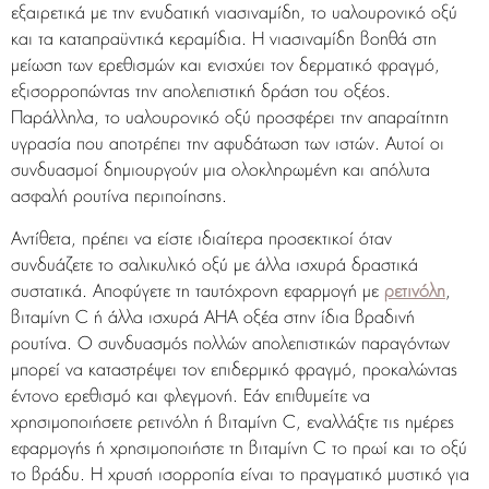
εξαιρετικά με την ενυδατική νιασιναμίδη, το υαλουρονικό οξύ
και τα καταπραϋντικά κεραμίδια. Η νιασιναμίδη βοηθά στη
μείωση των ερεθισμών και ενισχύει τον δερματικό φραγμό,
εξισορροπώντας την απολεπιστική δράση του οξέος.
Παράλληλα, το υαλουρονικό οξύ προσφέρει την απαραίτητη
υγρασία που αποτρέπει την αφυδάτωση των ιστών. Αυτοί οι
συνδυασμοί δημιουργούν μια ολοκληρωμένη και απόλυτα
ασφαλή ρουτίνα περιποίησης.
Αντίθετα, πρέπει να είστε ιδιαίτερα προσεκτικοί όταν
συνδυάζετε το σαλικυλικό οξύ με άλλα ισχυρά δραστικά
συστατικά. Αποφύγετε τη ταυτόχρονη εφαρμογή με
ρετινόλη
,
βιταμίνη C ή άλλα ισχυρά AHA οξέα στην ίδια βραδινή
ρουτίνα. Ο συνδυασμός πολλών απολεπιστικών παραγόντων
μπορεί να καταστρέψει τον επιδερμικό φραγμό, προκαλώντας
έντονο ερεθισμό και φλεγμονή. Εάν επιθυμείτε να
χρησιμοποιήσετε ρετινόλη ή βιταμίνη C, εναλλάξτε τις ημέρες
εφαρμογής ή χρησιμοποιήστε τη βιταμίνη C το πρωί και το οξύ
το βράδυ. Η χρυσή ισορροπία είναι το πραγματικό μυστικό για