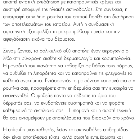
απαιτεί εντατική ενυδάτωση με καταπραϋντικές κρέμες και
αυστηρή αποφυγή της ηλιακής ακτινοβολίας. Στη συνέχεια, η
επιστροφή στην ήπια ρουτίνα του σπιτιού βοηθά στη διατήρηση
των αποτελεσμάτων του ιατρείου. Αυτή η συνδυαστική
στρατηγική εξασφαλίζει τη μακροπρόθεσμη υγεία και την
αψεγάδιαστη εικόνα του δέρματος.
Συνοψίζοντας, το σαλικυλικό οξύ αποτελεί έναν ακρογωνιαίο
λίθο στη σύγχρονη αισθητική δερματολογία και κοσμητολογία.
Η μοναδική του ικανότητα να καθαρίζει σε βάθος τους πόρους,
να ρυθμίζει τη λιπαρότητα και να καταπραΰνει τις φλεγμονές το
καθιστά ανεκτίμητο. Εντάσσοντάς το με σύνεση και συνέπεια στη
ρουτίνα σας, προσφέρετε στην επιδερμίδα σας την ευκαιρία να
αναγεννηθεί. Θυμηθείτε πάντα να σέβεστε τα όρια του
δέρματός σας, να ενυδατώνετε συστηματικά και να φοράτε
καθημερινά το αντηλιακό σας. Η υπομονή και η σωστή τεχνική
θα σας ανταμείψουν με αποτελέσματα που διαρκούν στο χρόνο.
Η επίτευξη μιας καθαρής, λείας και ακτινοβόλας επιδερμίδας
δεν είναι αποτέλεσμα τύχης, αλλά σωστής ενημέρωσης και