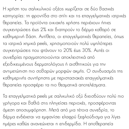
Η χρήση του σαλικυλικού οξέος χωρίζεται σε δύο βασικές
κατηγορίες: τη φροντίδα στο σπίτι και τις επαγγελματικές ιατρικές
θεραπείες. Τα προϊόντα οικιακής χρήσης περιέχουν ήπιες
συγκεντρώσεις έως 2% και διατηρούν το δέρμα καθαρό σε
καθημερινή βάση. Αντίθετα, οι επαγγελματικές θεραπείες, όπως
τα ιατρικά χημικά peels, χρησιμοποιούν πολύ υψηλότερες
συγκεντρώσεις που φτάνουν το 20% έως 30%. Αυτές οι
συνεδρίες πραγματοποιούνται αποκλειστικά από
εξειδικευμένους δερματολόγους ή αισθητικούς για την
αντιμετώπιση πιο σοβαρών μορφών ακμής. Ο συνδυασμός της
καθημερινής συντήρησης με περιστασιακές επαγγελματικές
θεραπείες προσφέρει τα πιο θεαματικά αποτελέσματα.
Τα επαγγελματικά peels με σαλικυλικό οξύ διεισδύουν πολύ πιο
γρήγορα και βαθιά στις πληγείσες περιοχές, προσφέροντας
άμεση αποσυμφόρηση. Μετά από μια τέτοια συνεδρία, το
δέρμα ενδέχεται να εμφανίσει ελαφρύ ξεφλούδισμα για λίγες
ημέρες καθώς ανανεώνεται η επιδερμίδα. Η αποθεραπεία