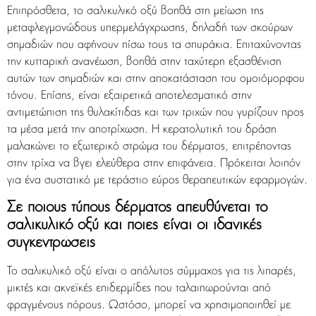
Επιπρόσθετα, το σαλικυλικό οξύ βοηθά στη μείωση της
μεταφλεγμονώδους υπερμελάγχρωσης, δηλαδή των σκούρων
σημαδιών που αφήνουν πίσω τους τα σπυράκια. Επιταχύνοντας
την κυτταρική ανανέωση, βοηθά στην ταχύτερη εξασθένιση
αυτών των σημαδιών και στην αποκατάσταση του ομοιόμορφου
τόνου. Επίσης, είναι εξαιρετικά αποτελεσματικό στην
αντιμετώπιση της θυλακίτιδας και των τριχών που γυρίζουν προς
τα μέσα μετά την αποτρίχωση. Η κερατολυτική του δράση
μαλακώνει το εξωτερικό στρώμα του δέρματος, επιτρέποντας
στην τρίχα να βγει ελεύθερα στην επιφάνεια. Πρόκειται λοιπόν
για ένα συστατικό με τεράστιο εύρος θεραπευτικών εφαρμογών.
Σε ποιους τύπους δέρματος απευθύνεται το
σαλικυλικό οξύ και ποιες είναι οι ιδανικές
συγκεντρώσεις
Το σαλικυλικό οξύ είναι ο απόλυτος σύμμαχος για τις λιπαρές,
μικτές και ακνεϊκές επιδερμίδες που ταλαιπωρούνται από
φραγμένους πόρους. Ωστόσο, μπορεί να χρησιμοποιηθεί με