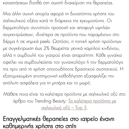
καταστάσεων βοηθά στη σωστή διαχείριση της θεραπείας.
Μια άλλη συχνή απορία αφορά τη δυνατότητα χρήσης του
σαλικυλικού οξέος κατά τη διάρκεια της εγκυμοσύνης. Οι
δερματολόγοι συνιστούν προσοχή και αποφυγή υψηλών
συγκεντρώσεων, ιδιαίτερα σε προϊόντα που παραμένουν στο
δέρμα ή σε χημικά peels. Ωστόσο, η τοπική χρήση προϊόντων
με συγκέντρωση έως 2% θεωρείται γενικά χαμηλού κινδύνου,
αλλά η συμβουλή του γιατρού είναι απαραίτητη. Κάθε γυναίκα
οφείλει να συμβουλεύεται τον γυναικολόγο ή τον δερματολόγο
της πριν από τη χρήση οποιουδήποτε δραστικού συστατικού. Η
εξατομικευμένη επιστημονική καθοδήγηση εξασφαλίζει την
απόλυτη ασφάλεια για τη μητέρα και το μωρό.
Μάθετε ποια είναι τα καλύτερα προϊόντα με σαλικυλικό οξύ στο
άρθρο του Trending Beauty:
Τα καλύτερα προϊόντα με
σαλικυλικό οξύ – Top 5
.
Επαγγελματικές θεραπείες στο ιατρείο έναντι
καθημερινής χρήσης στο σπίτι