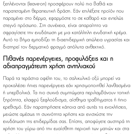
ξεπλένονται (leave-on) προσφέρουν πολύ πιο βαθιά και
παρατεταμένη θεραπευτική δράση. Εάν επιλέξετε προϊόν που
παραμένει στο δέρμα, εφαρμόστε το σε καθαρό και εντελώς
στεγνό πρόσωπο. Στη συνέχεια, είναι απαραίτητο να
σφραγίσετε την ενυδάτωση με μια κατάλληλη ενυδατική κρέμα.
Αυτό το βήμα εμποδίζει τη διαεπιδερμική απώλεια υγρασίας και
διατηρεί τον δερματικό φραγμό απόλυτα ανθεκτικό.
Πιθανές παρενέργειες, προφυλάξεις και η
αδιαπραγμάτευτη χρήση αντηλιακού
Παρά τα τεράστια οφέλη του, το σαλικυλικό οξύ μπορεί να
προκαλέσει ήπιες παρενέργειες εάν χρησιμοποιηθεί λανθασμένα
ή υπερβολικά. Τα πιο συχνά συμπτώματα περιλαμβάνουν τοπική
ξηρότητα, ελαφρύ ξεφλούδισμα, αίσθημα τραβήγματος ή ήπιο
ερεθισμό. Εάν παρατηρήσετε κάποια από αυτές τις ενοχλήσεις,
μειώστε αμέσως τη συχνότητα χρήσης και ενισχύστε την
ενυδάτωση της επιδερμίδας σας. Επίσης, αποφύγετε αυστηρά τη
χρήση του γύρω από την ευαίσθητη περιοχή των ματιών και στα