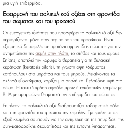
μια υγιή επιδερμίδα.
Εφαρμογή του σαλικυλικού οξέος στη φροντίδα
του σώματος και του τριχωτού
Οι ευεργετικές ιδιότητες που προσφέρει το σαλικυλικό οξύ δεν
περιορίζονται μόνο στην περιποίηση του προσώπου. Είναι
εξαιρετικά δημοφιλές σε προϊόντα φροντίδας σώματος για την
αντιμετώπιση της
ακμής στην πλάτη
, το στήθος και τους ώμους.
Επίσης, αποτελεί την κορυφαία θεραπεία για τη θυλακική
κεράτωση (keratosis pilaris), τη γνωστή όψη «δέρματος
κοτόπουλου» στα μπράτσα και τους μηρούς. Λειαίνοντας τα
σκληρά εξογκώματα, χαρίζει μια απαλή και βελούδινη υφή στο
σώμα. Η τακτική χρήση αφρόλουτρων ή ενυδατικών κρεμών με
BHA μεταμορφώνει θεαματικά την επιδερμίδα του σώματος.
Επιπλέον, το σαλικυλικό οξύ διαδραματίζει καθοριστικό ρόλο
και στη φροντίδα του τριχωτού της κεφαλής. Εμπεριέχεται σε
εξειδικευμένα σαμπουάν για την αντιμετώπιση της πιτυρίδας, της
σμηγματορροϊκής δερματίτιδας και της έντονης λιπαρότητας.