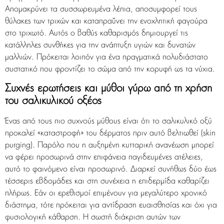
Απομακρύνει τα συσσωρευμένα λέπια, αποσυμφορεί τους
θύλακες των τριχών και καταπραΰνει την ενοχλητική φαγούρα
στο τριχωτό. Αυτός ο βαθύς καθαρισμός δημιουργεί τις
κατάλληλες συνθήκες για την ανάπτυξη υγιών και δυνατών
μαλλιών. Πρόκειται λοιπόν για ένα πραγματικά πολυδιάστατο
συστατικό που φροντίζει το σώμα από την κορυφή ως τα νύχια.
Συχνές ερωτήσεις και μύθοι γύρω από τη χρήση
του σαλικυλικού οξέος
Ένας από τους πιο συχνούς μύθους είναι ότι το σαλικυλικό οξύ
προκαλεί «καταστροφή» του δέρματος πριν αυτό βελτιωθεί (skin
purging). Παρόλο που η αυξημένη κυτταρική ανανέωση μπορεί
να φέρει προσωρινά στην επιφάνεια παγιδευμένες ατέλειες,
αυτό το φαινόμενο είναι προσωρινό. Διαρκεί συνήθως δύο έως
τέσσερις εβδομάδες και στη συνέχεια η επιδερμίδα καθαρίζει
πλήρως. Εάν οι ερεθισμοί επιμένουν για μεγαλύτερο χρονικό
διάστημα, τότε πρόκειται για αντίδραση ευαισθησίας και όχι για
φυσιολογική κάθαρση. Η σωστή διάκριση αυτών των