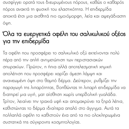
συσφίγγει ορατά τους διευρυμένους πόρους, καθώς ο καθαρός
πόρος ανακτά τη φυσική του ελαστικότητα. Η επιδερμίδα
αποκτά έτσι μια αισθητά πιο ομοιόμορφη, λεία και αψεγάδιαστη
όψη.
Όλα τα ευεργετικά οφέλη του σαλικυλικού οξέος
για την επιδερμίδα
Τα οφέλη που προσφέρει το σαλικυλικό οξύ εκτείνονται πολύ
πέρα από την απλή αντιμετώπιση των περιστασιακών
σπυρακίων. Πρώτον, η ήπια αλλά αποτελεσματική χημική
απολέπιση που προσφέρει χαρίζει άμεση λάμψη και
ανανεωμένη όψη στο θαμπό δέρμα. Δεύτερον, ρυθμίζει την
παραγωγή της λιπαρότητας, βοηθώντας τη λιπαρή επιδερμίδα να
διατηρεί μια υγιή, ματ αίσθηση χωρίς υπερβολική γυαλάδα.
Τρίτον, λειαίνει την τραχιά υφή και απομακρύνει τα ξηρά λέπια,
καθιστώντας το δέρμα ιδιαίτερα απαλό στο άγγιγμα. Αυτά τα
πολλαπλά οφέλη το καθιστούν ένα από τα πιο ολοκληρωμένα
συστατικά της σύγχρονης κοσμητολογίας.