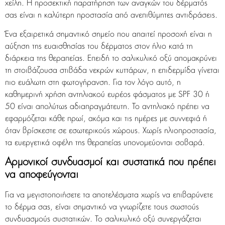
χείλη. Η προσεκτική παρατήρηση των αναγκών του δέρματός
σας είναι η καλύτερη προστασία από ανεπιθύμητες αντιδράσεις.
Ένα εξαιρετικά σημαντικό σημείο που απαιτεί προσοχή είναι η
αύξηση της ευαισθησίας του δέρματος στον ήλιο κατά τη
διάρκεια της θεραπείας. Επειδή το σαλικυλικό οξύ απομακρύνει
τη στοιβάζουσα στιβάδα νεκρών κυττάρων, η επιδερμίδα γίνεται
πιο ευάλωτη στη φωτογήρανση. Για τον λόγο αυτό, η
καθημερινή χρήση αντηλιακού ευρέος φάσματος με SPF 30 ή
50 είναι απολύτως αδιαπραγμάτευτη. Το αντηλιακό πρέπει να
εφαρμόζεται κάθε πρωί, ακόμα και τις ημέρες με συννεφιά ή
όταν βρίσκεστε σε εσωτερικούς χώρους. Χωρίς ηλιοπροστασία,
τα ευεργετικά οφέλη της θεραπείας υπονομεύονται σοβαρά.
Αρμονικοί συνδυασμοί και συστατικά που πρέπει
να αποφεύγονται
Για να μεγιστοποιήσετε τα αποτελέσματα χωρίς να επιβαρύνετε
το δέρμα σας, είναι σημαντικό να γνωρίζετε τους σωστούς
συνδυασμούς συστατικών. Το σαλικυλικό οξύ συνεργάζεται