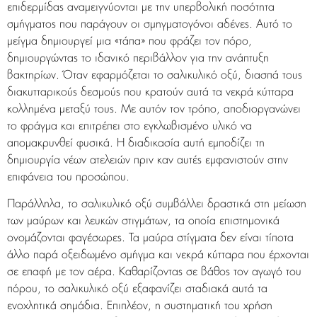
επιδερμίδας αναμειγνύονται με την υπερβολική ποσότητα
σμήγματος που παράγουν οι σμηγματογόνοι αδένες. Αυτό το
μείγμα δημιουργεί μια «τάπα» που φράζει τον πόρο,
δημιουργώντας το ιδανικό περιβάλλον για την ανάπτυξη
βακτηρίων. Όταν εφαρμόζεται το σαλικυλικό οξύ, διασπά τους
διακυτταρικούς δεσμούς που κρατούν αυτά τα νεκρά κύτταρα
κολλημένα μεταξύ τους. Με αυτόν τον τρόπο, αποδιοργανώνει
το φράγμα και επιτρέπει στο εγκλωβισμένο υλικό να
απομακρυνθεί φυσικά. Η διαδικασία αυτή εμποδίζει τη
δημιουργία νέων ατελειών πριν καν αυτές εμφανιστούν στην
επιφάνεια του προσώπου.
Παράλληλα, το σαλικυλικό οξύ συμβάλλει δραστικά στη μείωση
των μαύρων και λευκών στιγμάτων, τα οποία επιστημονικά
ονομάζονται φαγέσωρες. Τα μαύρα στίγματα δεν είναι τίποτα
άλλο παρά οξειδωμένο σμήγμα και νεκρά κύτταρα που έρχονται
σε επαφή με τον αέρα. Καθαρίζοντας σε βάθος τον αγωγό του
πόρου, το σαλικυλικό οξύ εξαφανίζει σταδιακά αυτά τα
ενοχλητικά σημάδια. Επιπλέον, η συστηματική του χρήση