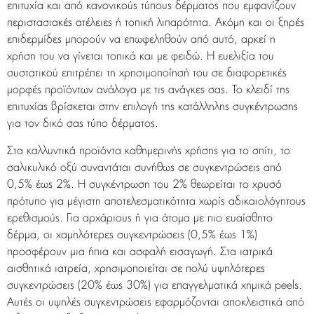
επιτυχία και από κανονικούς τύπους δέρματος που εμφανίζουν
περιστασιακές ατέλειες ή τοπική λιπαρότητα. Ακόμη και οι ξηρές
επιδερμίδες μπορούν να επωφεληθούν από αυτό, αρκεί η
χρήση του να γίνεται τοπικά και με φειδώ. Η ευελιξία του
συστατικού επιτρέπει τη χρησιμοποίησή του σε διαφορετικές
μορφές προϊόντων ανάλογα με τις ανάγκες σας. Το κλειδί της
επιτυχίας βρίσκεται στην επιλογή της κατάλληλης συγκέντρωσης
για τον δικό σας τύπο δέρματος.
Στα καλλυντικά προϊόντα καθημερινής χρήσης για το σπίτι, το
σαλικυλικό οξύ συναντάται συνήθως σε συγκεντρώσεις από
0,5% έως 2%. Η συγκέντρωση του 2% θεωρείται το χρυσό
πρότυπο για μέγιστη αποτελεσματικότητα χωρίς αδικαιολόγητους
ερεθισμούς. Για αρχάριους ή για άτομα με πιο ευαίσθητο
δέρμα, οι χαμηλότερες συγκεντρώσεις (0,5% έως 1%)
προσφέρουν μια ήπια και ασφαλή εισαγωγή. Στα ιατρικά
αισθητικά ιατρεία, χρησιμοποιείται σε πολύ υψηλότερες
συγκεντρώσεις (20% έως 30%) για επαγγελματικά χημικά peels.
Αυτές οι υψηλές συγκεντρώσεις εφαρμόζονται αποκλειστικά από