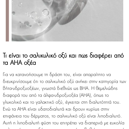
Τι είναι το σαλικυλικό οξύ και πώς διαφέρει από
τα AHA οξέα
Για να κατανοήσουμε τη δράση του, είναι απαραίτητο να
διευκρινίσουμε ότι το σαλικυλικό οξύ ανήκει στην κατηγορία των
βήτα-υδροξυοξέων, γνωστά διεθνώς ως BHA. Η θεμελιώδης
διαφορά του από τα άλφα-υδροξυοξέα (AHA), όπως το
γλυκολικό και το γαλακτικό οξύ, έγκειται στη διαλυτότητά του.
Ενώ τα AHA είναι υδατοδιαλυτά και δρουν κυρίως στην
επιφάνεια του δέρματος, το σαλικυλικό οξύ είναι λιποδιαλυτό.
Αυτή η λιποδιαλυτή φύση του επιτρέπει να διαπερνά με ευκολία