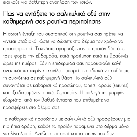
ειδικούς για βαθύτερη ανάπλαση των ιστών.
Πώς να εντάξετε το σαλικυλικό οξύ στην
καθημερινή σας ρουτίνα περιποίησης
Η σωστή ένταξη του συστατικού στη ρουτίνα σας πρέπει να
γίνεται σταδιακά, ώστε να δώσετε στο δέρμα τον χρόνο να
προσαρμοστεί. Ξεκινήστε εφαρμόζοντας το προϊόν δύο έως
τρεις φορές την εβδομάδα, κατά προτίμηση κατά τις βραδινές
ώρες της ημέρας. Εάν η επιδερμίδα σας παρουσιάζει καλή
ανεκτικότητα χωρίς κοκκινίλες, μπορείτε σταδιακά να αυξήσετε
τη συχνότητα σε καθημερινή βάση. Το σαλικυλικό οξύ
συναντάται σε καθαριστικά προσώπου, toners, ορούς (serums)
και εξειδικευμένες τοπικές θεραπείες. Η επιλογή της μορφής
εξαρτάται από τον βαθμό έντασης που επιθυμείτε να
προσφέρετε στο δέρμα σας.
Τα καθαριστικά προσώπου με σαλικυλικό οξύ προσφέρουν μια
πιο ήπια δράση, καθώς το προϊόν παραμένει στο δέρμα μόνο
για λίγα λεπτά. Αντίθετα, οι οροί και τα toners που δεν