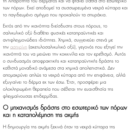
τη λιπαρότητα του δέρματος και να φτάνει βαθιά στο εσωτερικό
των πόρων. Εκεί αποδομεί τα συσσωρευμένα νεκρά κύτταρα και
το παγιδευμένο σμήγμα που προκαλούν τα σπυράκια.
Εκτός από την ικανότητα διείσδυσης στους πόρους, το
σαλικυλικό οξύ διαθέτει φυσικές καταπραϋντικές και
αντιφλεγμονώδεις ιδιότητες. Χημικά, συγγενεύει στενά με
την
ασπιρίνη
(ακετυλοσαλικυλικό οξύ), γεγονός που εξηγεί την
ικανότητά του να μειώνει την κοκκινίλα και τον ερεθισμό. Αυτός
ο συνδυασμός αποφρακτικής και καταπραϋντικής δράσης το
καθιστά μοναδικό ανάμεσα στα χημικά απολεπιστικά. Δεν
απομακρύνει απλώς τα νεκρά κύτταρα από την επιφάνεια, αλλά
εξυγιαίνει το δέρμα εκ των έσω. Έτσι, προσφέρει μια
ολοκληρωμένη θεραπεία που σέβεται την ευαισθησία της
φλεγμαίνουσας επιδερμίδας.
Ο μηχανισμός δράσης στο εσωτερικό των πόρων
και η καταπολέμηση της ακμής
Η δημιουργία της ακμής ξεκινά όταν τα νεκρά κύτταρα της