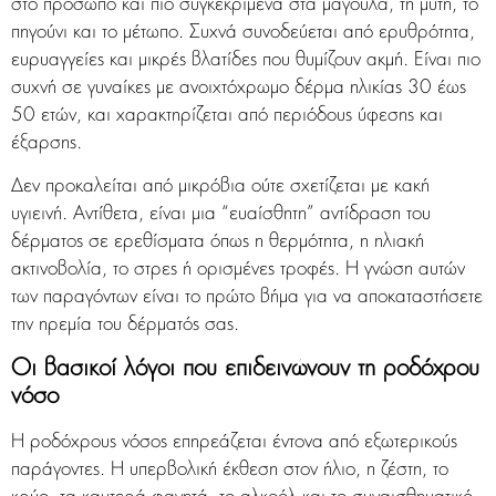
στο πρόσωπο και πιο συγκεκριμένα στα μάγουλα, τη μύτη, το
πηγούνι και το μέτωπο. Συχνά συνοδεύεται από ερυθρότητα,
ευρυαγγείες και μικρές βλατίδες που θυμίζουν ακμή. Είναι πιο
συχνή σε γυναίκες με ανοιχτόχρωμο δέρμα ηλικίας 30 έως
50 ετών, και χαρακτηρίζεται από περιόδους ύφεσης και
έξαρσης.
Δεν προκαλείται από μικρόβια ούτε σχετίζεται με κακή
υγιεινή. Αντίθετα, είναι μια “ευαίσθητη” αντίδραση του
δέρματος σε ερεθίσματα όπως η θερμότητα, η ηλιακή
ακτινοβολία, το στρες ή ορισμένες τροφές. Η γνώση αυτών
των παραγόντων είναι το πρώτο βήμα για να αποκαταστήσετε
την ηρεμία του δέρματός σας.
Οι βασικοί λόγοι που επιδεινώνουν τη ροδόχρου
νόσο
Η ροδόχρους νόσος επηρεάζεται έντονα από εξωτερικούς
παράγοντες. Η υπερβολική έκθεση στον ήλιο, η ζέστη, το