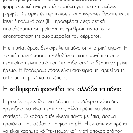
φαρμακευτική αγωγή από το στόμα για πιο εκτεταμένες
μορφές. Σε αρκετές περιπτώσεις, οι σύγχρονες θεραπείες με
laser ή παλμικό φως (IPL) προσφέρουν εξαιρετικά
αποτελέσματα στη μείωση της ερυθρότητας και στην
αποκατάσταση της ομοιομορφίας του δέρματος.
Η επιτυχία, όμως, δεν οφείλεται μόνο στην ιατρική αγωγή. Η
τακτική επανεξέταση, η καθοδήγηση και η συνέπεια στην
περιποίηση είναι αυτά που “εκπαιδεύουν” το δέρμα να μείνει
ήρεμο. Η Ροδόχρους νόσος είναι διαχειρίσιμη, αρκεί να τη
δείτε με υπομονή και συνέπεια.
Η καθημερινή φροντίδα που αλλάζει τα πάντα
Η ρουτίνα φροντίδας για δέρμα με ροδόχρου νόσο δεν
χρειάζεται να είναι περίπλοκη, αλλά πρέπει να είναι
σταθερή. Ο καθαρισμός γίνεται πάντα με ήπια, άοσμα
προϊόντα, που σέβονται το φυσικό pH. Η ενυδάτωση πρέπει
να είναι καθημερινό “τελετουργικό”, γιατί αποκαθιστά τον