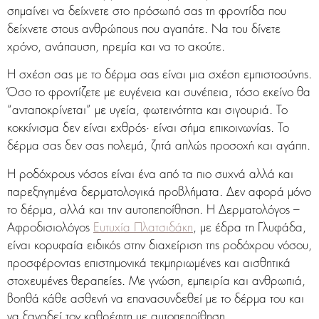
σημαίνει να δείχνετε στο πρόσωπό σας τη φροντίδα που
δείχνετε στους ανθρώπους που αγαπάτε. Να του δίνετε
χρόνο, ανάπαυση, ηρεμία και να το ακούτε.
Η σχέση σας με το δέρμα σας είναι μια σχέση εμπιστοσύνης.
Όσο το φροντίζετε με ευγένεια και συνέπεια, τόσο εκείνο θα
“ανταποκρίνεται” με υγεία, φωτεινότητα και σιγουριά. Το
κοκκίνισμα δεν είναι εχθρός· είναι σήμα επικοινωνίας. Το
δέρμα σας δεν σας πολεμά, ζητά απλώς προσοχή και αγάπη.
Η ροδόχρους νόσος είναι ένα από τα πιο συχνά αλλά και
παρεξηγημένα δερματολογικά προβλήματα. Δεν αφορά μόνο
το δέρμα, αλλά και την αυτοπεποίθηση. Η Δερματολόγος –
Αφροδισιολόγος
Ευτυχία Πλατσιδάκη
, με έδρα τη Γλυφάδα,
είναι κορυφαία ειδικός στην διαχείριση της ροδόχρου νόσου,
προσφέροντας επιστημονικά τεκμηριωμένες και αισθητικά
στοχευμένες θεραπείες. Με γνώση, εμπειρία και ανθρωπιά,
βοηθά κάθε ασθενή να επανασυνδεθεί με το δέρμα του και
να ξαναδεί τον καθρέφτη με αυτοπεποίθηση.