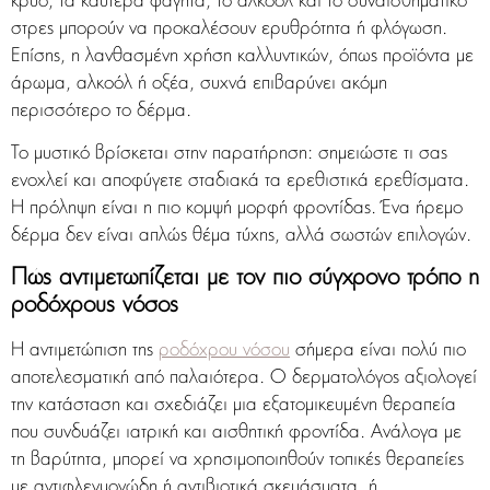
κρύο, τα καυτερά φαγητά, το αλκοόλ και το συναισθηματικό
στρες μπορούν να προκαλέσουν ερυθρότητα ή φλόγωση.
Επίσης, η λανθασμένη χρήση καλλυντικών, όπως προϊόντα με
άρωμα, αλκοόλ ή οξέα, συχνά επιβαρύνει ακόμη
περισσότερο το δέρμα.
Το μυστικό βρίσκεται στην παρατήρηση: σημειώστε τι σας
ενοχλεί και αποφύγετε σταδιακά τα ερεθιστικά ερεθίσματα.
Η πρόληψη είναι η πιο κομψή μορφή φροντίδας. Ένα ήρεμο
δέρμα δεν είναι απλώς θέμα τύχης, αλλά σωστών επιλογών.
Πώς αντιμετωπίζεται με τον πιο σύγχρονο τρόπο η
ροδόχρους νόσος
Η αντιμετώπιση της
ροδόχρου νόσου
σήμερα είναι πολύ πιο
αποτελεσματική από παλαιότερα. Ο δερματολόγος αξιολογεί
την κατάσταση και σχεδιάζει μια εξατομικευμένη θεραπεία
που συνδυάζει ιατρική και αισθητική φροντίδα. Ανάλογα με
τη βαρύτητα, μπορεί να χρησιμοποιηθούν τοπικές θεραπείες
με αντιφλεγμονώδη ή αντιβιοτικά σκευάσματα, ή