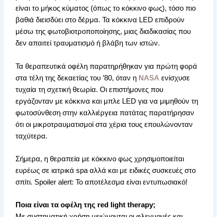
είναι το μήκος κύματος (όπως το κόκκινο φως), τόσο πιο
βαθιά διεισδύει στο δέρμα. Τα κόκκινα LED επιδρούν
μέσω της φωτοβιοτροποποίησης, μιας διαδικασίας που
δεν απαιτεί τραυματισμό ή βλάβη των ιστών.
Τα θεραπευτικά οφέλη παρατηρήθηκαν για πρώτη φορά
στα τέλη της δεκαετίας του ’80, όταν η
NASA
ενίσχυσε
τυχαία τη σχετική θεωρία. Οι επιστήμονες που
εργάζονταν με κόκκινα και μπλε LED για να μιμηθούν τη
φωτοσύνθεση στην καλλιέργεια πατάτας παρατήρησαν
ότι οι μικροτραυματισμοί στα χέρια τους επουλώνονταν
ταχύτερα.
Σήμερα, η θεραπεία με κόκκινο φως χρησιμοποιείται
ευρέως σε ιατρικά spa αλλά και με ειδικές συσκευές στο
σπίτι. Spoiler alert: Το αποτέλεσμα είναι εντυπωσιακό!
Ποια είναι τα οφέλη της red light therapy;
Με συστηματική χρήση μειώνονται οι φλεγμονές και