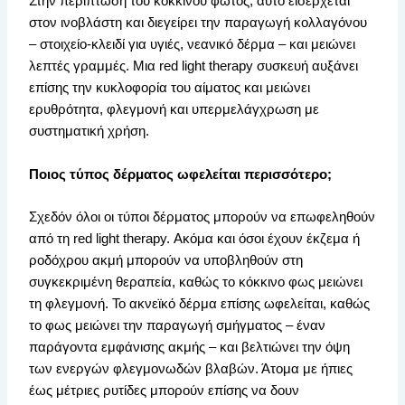
Στην περίπτωση του κόκκινου φωτός, αυτό εισέρχεται
στον ινοβλάστη και διεγείρει την παραγωγή κολλαγόνου
– στοιχείο-κλειδί για υγιές, νεανικό δέρμα – και μειώνει
λεπτές γραμμές. Μια red light therapy συσκευή αυξάνει
επίσης την κυκλοφορία του αίματος και μειώνει
ερυθρότητα, φλεγμονή και υπερμελάγχρωση με
συστηματική χρήση.
Ποιος τύπος δέρματος ωφελείται περισσότερο;
Σχεδόν όλοι οι τύποι δέρματος μπορούν να επωφεληθούν
από τη red light therapy. Ακόμα και όσοι έχουν έκζεμα ή
ροδόχρου ακμή μπορούν να υποβληθούν στη
συγκεκριμένη θεραπεία, καθώς το κόκκινο φως μειώνει
τη φλεγμονή. Το ακνεϊκό δέρμα επίσης ωφελείται, καθώς
το φως μειώνει την παραγωγή σμήγματος – έναν
παράγοντα εμφάνισης ακμής – και βελτιώνει την όψη
των ενεργών φλεγμονωδών βλαβών. Άτομα με ήπιες
έως μέτριες ρυτίδες μπορούν επίσης να δουν