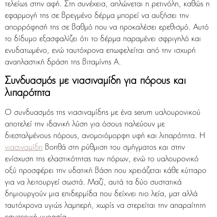
τελείως στην αφή. Στη συνέχεια, απλώνεται η ρετινόλη, καθώς η
εφαρμογή της σε βρεγμένο δέρμα μπορεί να αυξήσει την
απορρόφησή της σε βαθμό που να προκαλέσει ερεθισμό. Αυτό
το δίδυμο εξασφαλίζει ότι το δέρμα παραμένει σφριγηλό και
ενυδατωμένο, ενώ ταυτόχρονα επωφελείται από την ισχυρή
αναπλαστική δράση της βιταμίνης Α.
Συνδυασμός με νιασιναμίδη για πόρους και
λιπαρότητα
Ο συνδυασμός της νιασιναμίδης με ένα serum υαλουρονικού
αποτελεί την ιδανική λύση για όσους παλεύουν με
διεσταλμένους πόρους, ανομοιόμορφη υφή και λιπαρότητα. Η
νιασιναμίδη
βοηθά στη ρύθμιση του σμήγματος και στην
ενίσχυση της ελαστικότητας των πόρων, ενώ το υαλουρονικό
οξύ προσφέρει την υδατική βάση που χρειάζεται κάθε κύτταρο
για να λειτουργεί σωστά. Μαζί, αυτά τα δύο συστατικά
δημιουργούν μια επιδερμίδα που δείχνει πιο λεία, ματ αλλά
ταυτόχρονα υγιώς λαμπερή, χωρίς να στερείται την απαραίτητη