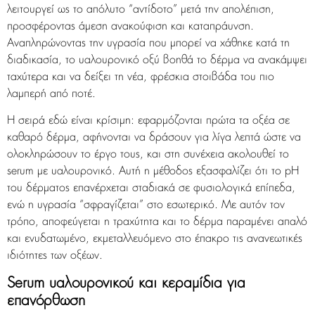
λειτουργεί ως το απόλυτο “αντίδοτο” μετά την απολέπιση,
προσφέροντας άμεση ανακούφιση και καταπράυνση.
Αναπληρώνοντας την υγρασία που μπορεί να χάθηκε κατά τη
διαδικασία, το υαλουρονικό οξύ βοηθά το δέρμα να ανακάμψει
ταχύτερα και να δείξει τη νέα, φρέσκια στοιβάδα του πιο
λαμπερή από ποτέ.
Η σειρά εδώ είναι κρίσιμη: εφαρμόζονται πρώτα τα οξέα σε
καθαρό δέρμα, αφήνονται να δράσουν για λίγα λεπτά ώστε να
ολοκληρώσουν το έργο τους, και στη συνέχεια ακολουθεί το
serum με υαλουρονικό. Αυτή η μέθοδος εξασφαλίζει ότι το pH
του δέρματος επανέρχεται σταδιακά σε φυσιολογικά επίπεδα,
ενώ η υγρασία “σφραγίζεται” στο εσωτερικό. Με αυτόν τον
τρόπο, αποφεύγεται η τραχύτητα και το δέρμα παραμένει απαλό
και ενυδατωμένο, εκμεταλλευόμενο στο έπακρο τις ανανεωτικές
ιδιότητες των οξέων.
Serum υαλουρονικού και κεραμίδια για
επανόρθωση