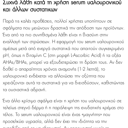
Συχνά λάθη κατά τη χρήση serum υαλουρονικού
και άλλων συστατικών
Παρά τις καλές προθέσεις, πολλοί χρήστες υποπίπτουν σε
σφάλματα που μειώνουν δραστικά την απόδοση των προϊόντων.
Ένα από τα πιο συνηθισμένα λάθη είναι η βιασύνη στην
εναλλαγή των στρώσεων. Η εφαρμογή του serum υαλουρονικού
αμέσως μετά από ενεργά συστατικά που απαιτούν συγκεκριμένο
pH, όπως η βιταμίνη C (στη μορφή L-Ascorbic Acid) ή τα οξέα
AHAs/BHAs, μπορεί να εξουδετερώσει τη δράση τους. Αν δεν
δοθεί ο απαραίτητος χρόνος αναμονής (1-2 λεπτά), το
υαλουρονικό ενδέχεται να αλλοιώσει την οξύτητα που
χρειάζονται αυτά τα συστατικά για να διεισδύσουν, καθιστώντας
τα ουσιαστικά αδρανή.
Ένα άλλο κρίσιμο σφάλμα είναι η χρήση του υαλουρονικού σε
τελείως στεγνό δέρμα ή η παράλειψη της ενυδατικής κρέμας στο
τέλος. Το serum υαλουρονικού είναι ένας «μαγνήτης» που
προσελκύει υγρασία, αλλά δεν έχει την ιδιότητα να την