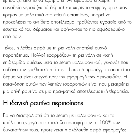
εμποδίζει από το να εξατμιστεί. Αν εφαρμοστεί χωρίς τη
συνοδεία νερού (νωπό δέρμα) και χωρίς το «σφράγισμα» μιας
κρέμας με μαλακτικά στοιχεία ή ceramides, μπορεί να
προκαλέσει το αντίθετο αποτέλεσμα, τραβώντας υγρασία από το
εσωτερικό του δέρματος και αφήνοντάς το πιο αφυδατωμένο
από πριν.
Τέλος, η λάθος σειρά με τη ρετινόλη αποτελεί συχνό
παραπάτημα. Πολλοί εφαρμόζουν τη ρετινόλη σε νωπή
επιδερμίδα αμέσως μετά το serum υαλουρονικού, γεγονός που
αυξάνει την ερεθιστικότητά της. Η σωστή προσέγγιση απαιτεί το
δέρμα να είναι στεγνό πριν την εφαρμογή των ρετινοειδών. Η
κατανόηση αυτών των λεπτών ισορροπιών είναι που μετατρέπει
μια απλή ρουτίνα σε μια πραγματικά αποτελεσματική θεραπεία.
Η ιδανική ρουτίνα περιποίησης
Για να διασφαλιστεί ότι το serum με υαλουρονικό και τα
υπόλοιπα ενεργά συστατικά θα προσφέρουν το 100% των
δυνατοτήτων τους, προτείνεται η ακόλουθη σειρά εφαρμογής: