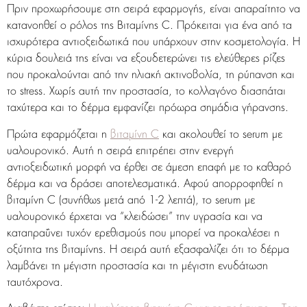
Πριν προχωρήσουμε στη σειρά εφαρμογής, είναι απαραίτητο να
κατανοηθεί ο ρόλος της Βιταμίνης C. Πρόκειται για ένα από τα
ισχυρότερα αντιοξειδωτικά που υπάρχουν στην κοσμετολογία. Η
κύρια δουλειά της είναι να εξουδετερώνει τις ελεύθερες ρίζες
που προκαλούνται από την ηλιακή ακτινοβολία, τη ρύπανση και
το stress. Χωρίς αυτή την προστασία, το κολλαγόνο διασπάται
ταχύτερα και το δέρμα εμφανίζει πρόωρα σημάδια γήρανσης.
Πρώτα εφαρμόζεται η
βιταμίνη C
και ακολουθεί το serum με
υαλουρονικό. Αυτή η σειρά επιτρέπει στην ενεργή
αντιοξειδωτική μορφή να έρθει σε άμεση επαφή με το καθαρό
δέρμα και να δράσει αποτελεσματικά. Αφού απορροφηθεί η
βιταμίνη C (συνήθως μετά από 1-2 λεπτά), το serum με
υαλουρονικό έρχεται να “κλειδώσει” την υγρασία και να
καταπραΰνει τυχόν ερεθισμούς που μπορεί να προκαλέσει η
οξύτητα της βιταμίνης. Η σειρά αυτή εξασφαλίζει ότι το δέρμα
λαμβάνει τη μέγιστη προστασία και τη μέγιστη ενυδάτωση
ταυτόχρονα.