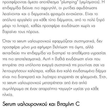
προσφέροντας άμεσο αποτέλεσμα “plumping” (γεμίσματος). Η
επιδερμίδα δείχνει πιο σφριγηλή, οι ρυτίδες αφυδάτωσης
λειαίνονται και ο δερματικός φραγμός ενισχύεται. Είναι το
απόλυτο εργαλείο για κάθε τύπο δέρματος, από το πολύ ξηρό
μέχρι το λιπαρό, καθώς προσφέρει ενυδάτωση χωρίς να
βαραίνει τους πόρους.
Όταν το serum υαλουρονικού εφαρμόζεται συστηματικά, δεν
προσφέρει μόνο μια εφήμερη βελτίωση της όψης, αλλά
εκπαιδεύει την επιδερμίδα να διατηρεί τα αποθέματα υγρασίας
της πιο αποτελεσματικά. Αυτή η βαθιά ενυδάτωση είναι που
επιτρέπει στα υπόλοιπα ενεργά συστατικά της ρουτίνας σας να
λειτουργήσουν καλύτερα, καθώς ένα καλά ενυδατωμένο δέρμα
είναι πιο διαπερατό και λιγότερο επιρρεπές σε φλεγμονές. Έτσι,
το serum υαλουρονικού μετατρέπεται από ένα απλό
συμπλήρωμα σε έναν απαραίτητο «αγωγό» υγείας για κάθε
ηλικία.
Serum υαλουρονικού και βιταμίνη C