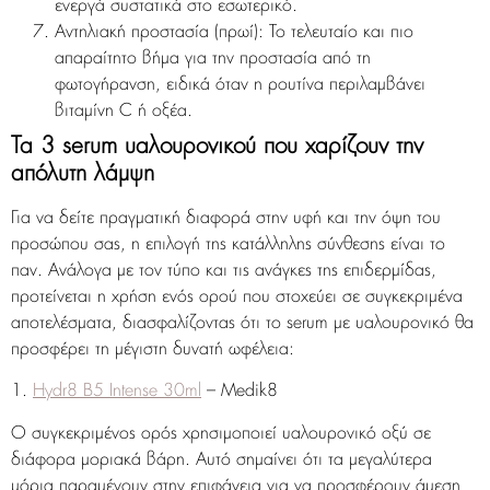
ενεργά συστατικά στο εσωτερικό.
Αντηλιακή προστασία (πρωί):
Το τελευταίο και πιο
απαραίτητο βήμα για την προστασία από τη
φωτογήρανση, ειδικά όταν η ρουτίνα περιλαμβάνει
βιταμίνη C ή οξέα.
Τα 3 serum υαλουρονικού που χαρίζουν την
απόλυτη λάμψη
Για να δείτε πραγματική διαφορά στην υφή και την όψη του
προσώπου σας, η επιλογή της κατάλληλης σύνθεσης είναι το
παν. Ανάλογα με τον τύπο και τις ανάγκες της επιδερμίδας,
προτείνεται η χρήση ενός ορού που στοχεύει σε συγκεκριμένα
αποτελέσματα, διασφαλίζοντας ότι το serum με υαλουρονικό θα
προσφέρει τη μέγιστη δυνατή ωφέλεια:
1.
Hydr8 B5 Intense 30ml
– Medik8
Ο συγκεκριμένος ορός χρησιμοποιεί υαλουρονικό οξύ σε
διάφορα μοριακά βάρη. Αυτό σημαίνει ότι τα μεγαλύτερα
μόρια παραμένουν στην επιφάνεια για να προσφέρουν άμεση