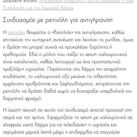
Διαβάστε επίσης:
Η καλύτερη βιταμίνη C για το πρόσωπο – Top
5 επιλογές για πιο λαμπερό δέρμα
Συνδυασμός με ρετινόλη για αντιγήρανση
Η
ρετινόλη
θεωρείται ο «βασιλιάς» της αντιγήρανσης, καθώς
επιταχύνει την κυτταρική ανανέωση και λειαίνει τις ρυτίδες, όμως
η δράση της μπορεί συχνά να προκαλέσει ξηρότητα ή
ερεθισμούς. Εδώ ο ρόλος που παίζει το serum υαλουρονικού
είναι καταλυτικός, καθώς λειτουργεί ως ένα προστατευτικό
«μαξιλάρι» υγρασίας. Παρέχοντας στο δέρμα την απαραίτητη
ενυδάτωση, το υαλουρονικό οξύ μειώνει τις πιθανότητες
εμφάνισης ερυθρότητας και ξεφλουδίσματος, επιτρέποντας στη
ρετινόλη να δράσει βαθιά χωρίς να διαταράξει υπερβολικά τον
δερματικό φραγμό.
Η σωστή τεχνική σε αυτόν τον συνδυασμό απαιτεί προσοχή στη
σειρά και τον χρόνο. Εφαρμόζεται το serum με υαλουρονικό σε
ελαφρώς νωπό δέρμα για να «κλειδώσει» η υγρασία και
περιμένετε μερικά λεπτά μέχρι η επιδερμίδα να στεγνώσει