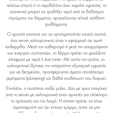
τελείως στεγνό ή το περιβάλλον έχει χαμηλή υγρασία, το
συστατικό μπορεί να τραβήξει νερό από τα βαθύτερα
στρώματα του δέρματος, προκαλώντας τελικά αίσθηση
τραβήγματος.
Ο χρυσός κανόνας για να χρησιμοποιήσει κανείς σωστά
ένα serum υαλουρονικού είναι η εφαρμογή σε νωπή
επιδερμίδα. Μετά τον καθαρισμό ή μετά την απορρόφηση
των ενεργών συστατικών, το δέρμα πρέπει να ψεκάζεται
ελαφρώς με νερό ή ένα toner. Με αυτόν τον τρόπο, το
υαλουρονικό βρίσκει την απαραίτητη εξωτερική υγρασία
για να δεσμεύσει, προσφέροντας άμεσο αποτέλεσμα
γεμίσματος (plumping) και βαθιά ενυδάτωση που διαρκεί.
Επιπλέον, η ποσότητα παίζει ρόλο. Δύο με τρεις σταγόνες
από το serum με υαλουρονικό είναι αρκετές για ολόκληρο
το πρόσωπο και τον λαιμό. Η κίνηση πρέπει να είναι
ταμποναριστή και όχι έντονο τρίψιμο, ώστε να μην