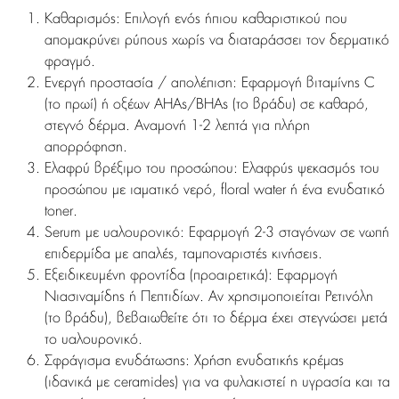
Καθαρισμός:
Επιλογή ενός ήπιου καθαριστικού που
απομακρύνει ρύπους χωρίς να διαταράσσει τον δερματικό
φραγμό.
Ενεργή προστασία / απολέπιση:
Εφαρμογή βιταμίνης C
(το πρωί) ή οξέων AHAs/BHAs (το βράδυ) σε καθαρό,
στεγνό δέρμα.
Αναμονή 1-2 λεπτά
για πλήρη
απορρόφηση.
Ελαφρύ βρέξιμο του προσώπου:
Ελαφρύς ψεκασμός του
προσώπου με ιαματικό νερό, floral water ή ένα ενυδατικό
toner.
Serum με υαλουρονικό:
Εφαρμογή 2-3 σταγόνων σε
νωπή
επιδερμίδα
με απαλές, ταμποναριστές κινήσεις.
Εξειδικευμένη φροντίδα (προαιρετικά):
Εφαρμογή
Νιασιναμίδης ή Πεπτιδίων. Αν χρησιμοποιείται Ρετινόλη
(το βράδυ), βεβαιωθείτε ότι το δέρμα έχει στεγνώσει μετά
το υαλουρονικό.
Σφράγισμα ενυδάτωσης:
Χρήση ενυδατικής κρέμας
(ιδανικά με ceramides) για να φυλακιστεί η υγρασία και τα