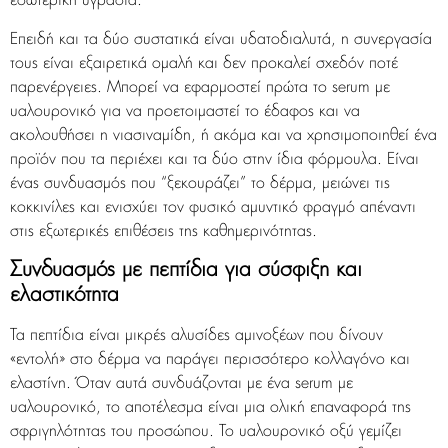
εσωτερική υγρασία.
Επειδή και τα δύο συστατικά είναι υδατοδιαλυτά, η συνεργασία
τους είναι εξαιρετικά ομαλή και δεν προκαλεί σχεδόν ποτέ
παρενέργειες. Μπορεί να εφαρμοστεί πρώτα το serum με
υαλουρονικό για να προετοιμαστεί το έδαφος και να
ακολουθήσει η νιασιναμίδη, ή ακόμα και να χρησιμοποιηθεί ένα
προϊόν που τα περιέχει και τα δύο στην ίδια φόρμουλα. Είναι
ένας συνδυασμός που “ξεκουράζει” το δέρμα, μειώνει τις
κοκκινίλες και ενισχύει τον φυσικό αμυντικό φραγμό απέναντι
στις εξωτερικές επιθέσεις της καθημερινότητας.
Συνδυασμός με πεπτίδια για σύσφιξη και
ελαστικότητα
Τα πεπτίδια είναι μικρές αλυσίδες αμινοξέων που δίνουν
«εντολή» στο δέρμα να παράγει περισσότερο κολλαγόνο και
ελαστίνη. Όταν αυτά συνδυάζονται με ένα serum με
υαλουρονικό, το αποτέλεσμα είναι μια ολική επαναφορά της
σφριγηλότητας του προσώπου. Το υαλουρονικό οξύ γεμίζει