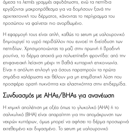
άμεσα τις λεπτές γραμμές αφυδάτωσης, ενώ τα πεπτίδια
εργάζονται μακροπρόθεσμα για να δομήσουν ξανά την
αρχιτεκτονική του δέρματος, κάνοντας το περίγραμμα του
προσώπου να φαίνεται πιο ανορθωμένο.
Η εφαρμογή τους είναι απλή, καθώς το serum με υαλουρονικό
δημιουργεί το υγρό περιβάλλον που ευνοεί τη διείσδυση των
πεπτιδίων. Χρησιμοποιώντας τα μαζί στην πρωινή ή βραδινή
ρουτίνα, το δέρμα αποκτά μια πολυεπίπεδη φροντίδα: από την
επιφανειακή λείανση μέχρι τη βαθιά κυτταρική επικοινωνία.
Είναι η απόλυτη επιλογή για όσους παρατηρούν τα πρώτα
σημάδια χαλάρωσης και θέλουν μια μη επεμβατική λύση που
προσφέρει ορατή πυκνότητα και ελαστικότητα στην επιδερμίδα.
Συνδυασμός με AHAs/BHAs για ανανέωση
Η χημική απολέπιση με οξέα όπως το γλυκολικό (AHA) ή το
σαλικυλικό (BHA) είναι απαραίτητη για την απομάκρυνση των
νεκρών κυττάρων, όμως μπορεί να αφήσει το δέρμα προσωρινά
εκτεθειμένο και διψασμένο. Το serum με υαλουρονικό