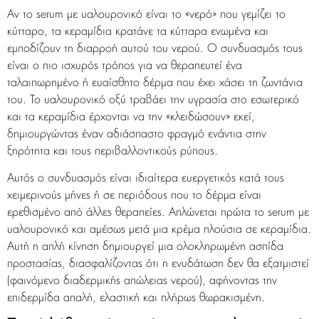
Αν το serum με υαλουρονικό είναι το «νερό» που γεμίζει το
κύτταρο, τα κεραμίδια κρατάνε τα κύτταρα ενωμένα και
εμποδίζουν τη διαρροή αυτού του νερού. Ο συνδυασμός τους
είναι ο πιο ισχυρός τρόπος για να θεραπευτεί ένα
ταλαιπωρημένο ή ευαίσθητο δέρμα που έχει χάσει τη ζωντάνια
του. Το υαλουρονικό οξύ τραβάει την υγρασία στο εσωτερικό
και τα κεραμίδια έρχονται να την «κλειδώσουν» εκεί,
δημιουργώντας έναν αδιάσπαστο φραγμό ενάντια στην
ξηρότητα και τους περιβαλλοντικούς ρύπους.
Αυτός ο συνδυασμός είναι ιδιαίτερα ευεργετικός κατά τους
χειμερινούς μήνες ή σε περιόδους που το δέρμα είναι
ερεθισμένο από άλλες θεραπείες. Απλώνεται πρώτα το serum με
υαλουρονικό και αμέσως μετά μια κρέμα πλούσια σε κεραμίδια.
Αυτή η απλή κίνηση δημιουργεί μια ολοκληρωμένη ασπίδα
προστασίας, διασφαλίζοντας ότι η ενυδάτωση δεν θα εξατμιστεί
(φαινόμενο διαδερμικής απώλειας νερού), αφήνοντας την
επιδερμίδα απαλή, ελαστική και πλήρως θωρακισμένη.