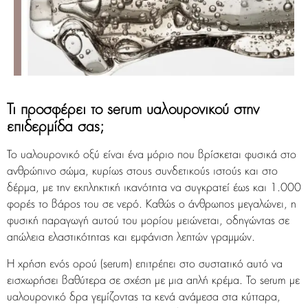
Τι προσφέρει το serum υαλουρονικού στην
επιδερμίδα σας;
Το υαλουρονικό οξύ είναι ένα μόριο που βρίσκεται φυσικά στο
ανθρώπινο σώμα, κυρίως στους συνδετικούς ιστούς και στο
δέρμα, με την εκπληκτική ικανότητα να συγκρατεί έως και 1.000
φορές το βάρος του σε νερό. Καθώς ο άνθρωπος μεγαλώνει, η
φυσική παραγωγή αυτού του μορίου μειώνεται, οδηγώντας σε
απώλεια ελαστικότητας και εμφάνιση λεπτών γραμμών.
Η χρήση ενός ορού (serum) επιτρέπει στο συστατικό αυτό να
εισχωρήσει βαθύτερα σε σχέση με μια απλή κρέμα. Το serum με
υαλουρονικό δρα γεμίζοντας τα κενά ανάμεσα στα κύτταρα,