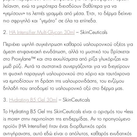
λείανση, ενώ τα μικρότερα διεισδύουν βαθύτερα για να
«γεμίσουν» τις λεπτές γραμμές από μέσα. Έτσι, το δέρμα δείχνει
πιο σφριγηλό και “γεμάτο” σε όλα τα επίπεδα.
2.
HA Intensifier Multi-Glycan 30ml
– SkinCeuticals
Περιέχει υψηλή συγκέντρωση καθαρού υαλουρονικού οξέος για
άμεση επιφανειακή ενυδάτωση, αλλά το μυστικό του βρίσκεται
στο Proxylane™ και στα εκχυλίσματα από ρίζα γλυκόριζας και
μωβ ρύζι. Αυτά τα συστατικά συνεργάζονται για να διεγείρουν
τη φυσική παραγωγή υαλουρονικού στο χόριο και ταυτόχρονα
να εμποδίσουν τη δράση της υαλουρονιδάσης, του ενζύμου
δηλαδή που αποδομεί το υαλουρονικό οξύ στο δέρμα μας.
3.
Hydrating B5 Gel 30ml
– SkinCeuticals
Το Hydrating B5 Gel της SkinCeuticals είναι ο ορισμός του «less
is more» στην περιποίηση της επιδερμίδας. Αν το προηγούμενο
προϊόν (HA Intensifier) ήταν ένας διορθωτικός ορός
αντιγήρανσης, αυτό εδώ είναι ο απόλυτος, καθαρός ενυδατικός