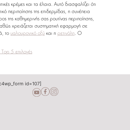
ικές κρέμες και τα έλαια. Αυτό διασφαλίζει ότι
κό περιποίησης της επιδερμίδας, η συνέπεια
ρος της καθημερινής σας ρουτίνας περιποίησης,
καθώς χρειάζεται συστηματική εφαρμογή σε
ά, το
υαλουρονικό οξύ
και η
ρετινόλη
. Ο
 Top 5 επιλογές
c4wp_form id=107]