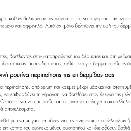
γμό, καθώς βελτιώνουν την ικανότητά του να συγκρατεί την υγρα
ωμένο και σφριγηλό. Αυτό όχι μόνο βελτιώνει την υφή του δέρμα
τες, βοηθώντας στην καταπραϋντική του δέρματος και στη μείωση
αντιδραστικούς τύπους δέρματος, καθώς και για δερματοπάθειες 
νή ρουτίνα περιποίησης της επιδερμίδας σας
α περιποίησης, από serum και κρέμες μέχρι μάσκες και στοχευμέ
ς, να επιβραδύνει τη γήρανση, να βοηθήσει στον έλεγχο της μελ
. Ωστόσο, για να επιτευχθεί αυτό, είναι να επιλεγεί το κατάλληλ
τά αποτελέσματα.
εί με ένα μείγμα πεπτιδίων για την αντιμετώπιση πολλαπλών ζη
εκτικότητα του συγκεκριμένου συστατικού και διεισδύουν βαθιά 