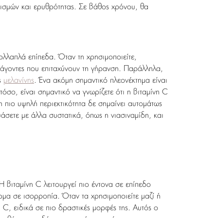
εθισμών και ερυθρότητας. Σε βάθος χρόνου, θα
πολλαπλά επίπεδα. Όταν τη χρησιμοποιείτε,
ράγοντες που επιταχύνουν τη γήρανση. Παράλληλα,
ς
μελανίνης
. Ένα ακόμη σημαντικό πλεονέκτημα είναι
όσο, είναι σημαντικό να γνωρίζετε ότι η βιταμίνη C
 πιο υψηλή περιεκτικότητα δε σημαίνει αυτομάτως
άσετε με άλλα συστατικά, όπως η νιασιναμίδη, και
 βιταμίνη C λειτουργεί πιο έντονα σε επίπεδο
ρμα σε ισορροπία. Όταν τα χρησιμοποιείτε μαζί ή
 C, ειδικά σε πιο δραστικές μορφές της. Αυτός ο