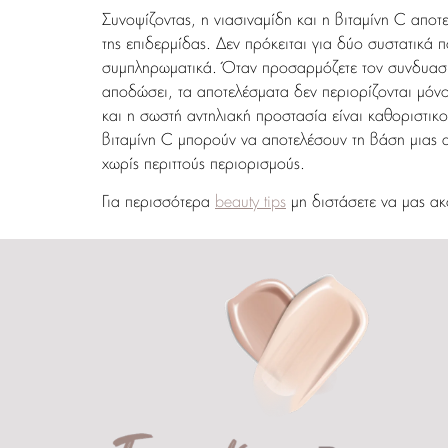
Συνοψίζοντας, η νιασιναμίδη και η βιταμίνη C αποτ
της επιδερμίδας. Δεν πρόκειται για δύο συστατικά
συμπληρωματικά. Όταν προσαρμόζετε τον συνδυασμό 
αποδώσει, τα αποτελέσματα δεν περιορίζονται μόνο
και η σωστή αντηλιακή προστασία είναι καθοριστικ
βιταμίνη C μπορούν να αποτελέσουν τη βάση μιας α
χωρίς περιττούς περιορισμούς.
Για περισσότερα
beauty tips
μη διστάσετε να μας ακ