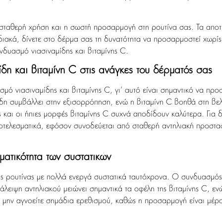
σταθερή χρήση και η σωστή προσαρμογή στη ρουτίνα σας. Τα αποτελ
διακά, δίνετε στο δέρμα σας τη δυνατότητα να προσαρμοστεί χωρίς
νδυασμό νιασιναμίδης και βιταμίνης C.
η και βιταμίνη C στις ανάγκες του δέρματός σας
ό νιασιναμίδης και βιταμίνης C, γι’ αυτό είναι σημαντικό να προ
μίδη συμβάλλει στην εξισορρόπηση, ενώ η βιταμίνη C βοηθά στη βελ
 και οι ήπιες μορφές βιταμίνης C συχνά αποδίδουν καλύτερα. Για
ποτελεσματικά, εφόσον συνοδεύεται από σταθερή αντηλιακή προστασ
ατικότητα των συστατικών
ς ρουτίνας με πολλά ενεργά συστατικά ταυτόχρονα. Ο συνδυασμός ν
άλειψη αντηλιακού μειώνει σημαντικά τα οφέλη της βιταμίνης C, εν
 μην αγνοείτε σημάδια ερεθισμού, καθώς η προσαρμογή είναι μέρος 