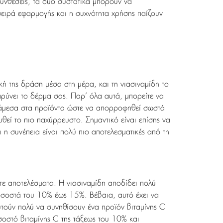
συνθέσεις, τα δύο συστατικά μπορούν να
ειρά εφαρμογής και η συχνότητα χρήσης παίζουν
κή της δράση μέσα στη μέρα, και τη νιασιναμίδη το
ρύνει το δέρμα σας. Παρ’ όλα αυτά, μπορείτε να
 ανάμεσα στα προϊόντα ώστε να απορροφηθεί σωστά
θεί το πιο παχύρρευστο. Σημαντικό είναι επίσης να
η συνέπεια είναι πολύ πιο αποτελεσματικές από τη
ίτε αποτελέσματα. Η νιασιναμίδη αποδίδει πολύ
ποσοστά του 10% έως 15%. Βέβαια, αυτό έχει να
υτούν πολύ να συνηθίσουν ένα προϊόν βιταμίνης C
σοστό βιταμίνης C της τάξεως του 10% και