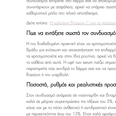
συνδυασμός επιτρέπει στο δέρμα σας να αποκομίζει 
συνυπάρχουν με ασφάλεια, αρκεί να υπάρχει σωστό
καθοριστικό ρόλο στο τελικό αποτέλεσμα.
Δείτε επίσης:
Η καλύτερη βιταμίνη C για το πρόσωπ
Πώς να εντάξετε σωστά τον συνδυασμό ν
Η πιο διαδεδομένη πρακτική είναι να χρησιμοποιείτ
βράδυ για ενίσχυση και αποκατάσταση της επιδερμί
τα χρησιμοποιείτε και στην ίδια ρουτίνα, αρκεί ν
το καθένα από αυτά. Η υφή των serum παίζει σημαντ
παρατηρείτε πώς αντιδρά το δέρμα σας και να προσ
βιασύνη ή την υπερβολή.
Ποσοστά, ρυθμός και ρεαλιστικές προσ
Στον συνδυασμό ανάμεσα σε νιασιναμίδη και βιταμί
καλά σε μέτριες συγκεντρώσεις της τάξεως του 5%
κάνει και με το πόσο ανθεκτικό ή αντιδραστικό εί
με περιεκτικότητα άνω του 15%. Είναι καλό αρχάρι