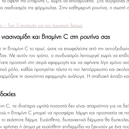
τα οφέλη της βιταμίνης C χωρίς να επιβαρύνεται. Στις σύγχρονες 
ς σχεδιασμός της φόρμουλας. Στην καθημερινή ρουτίνα, η σωστή σ
ο – Top 5 επιλογές για πιο λαμπερό δέρμα
ιασιναμίδη και βιταμίνη C στη ρουτίνα σας
ε τη βιταμίνη C το πρωί, ώστε να επωφελείστε από την αντιοξειδωτι
δας. Με αυτόν τον τρόπο, ο συνδυασμός λειτουργεί χωρίς να επιβα
α δίνετε προσοχή στη σειρά εφαρμογής και να αφήνετε λίγο χρόνο
ικό ρόλο, καθώς προηγείται πάντα το πιο λεπτόρρευστο και ακολου
αρμόζετε τη συχνότητα εφαρμογής ανάλογα. Η σταδιακή ένταξη και 
δοκίες
νη C, τα ιδιαίτερα υψηλά ποσοστά δεν είναι απαραίτητα για να δε
, ενώ η βιταμίνη C μπορεί να προσφέρει λάμψη και προστασία σε 
ναι το εκάστοτε δέρμα. Ευαίσθητα, δυσανεκτικά δέρματα θα δυσκολε
οι χρήστες ή άτομα με ευαίσθητη επιδερμίδα να ξεκινούν με ένα πο