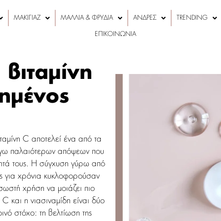
ΜΑΚΙΓΙΑΖ
ΜΑΛΛΙΑ & ΦΡΥΔΙΑ
ΑΝΔΡΕΣ
TRENDING
ΕΠΙΚΟΙΝΩΝΙΑ
 βιταμίνη
γημένος
αμίνη C αποτελεί ένα από τα
λόγω παλαιότερων απόψεων που
ητά τους. Η σύγχυση γύρω από
ώς για χρόνια κυκλοφορούσαν
σωστή χρήση να μοιάζει πιο
 C και η νιασιναμίδη είναι δύο
ινό στόχο: τη βελτίωση της