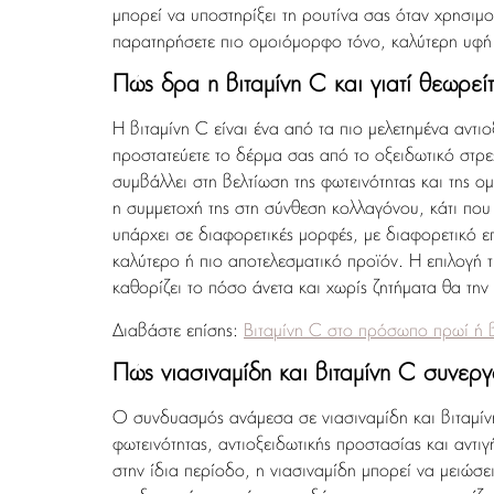
μπορεί να υποστηρίξει τη ρουτίνα σας όταν χρησιμο
παρατηρήσετε πιο ομοιόμορφο τόνο, καλύτερη υφή κ
Πώς δρα η βιταμίνη C και γιατί θεωρεί
Η βιταμίνη C είναι ένα από τα πιο μελετημένα αντιο
προστατεύετε το δέρμα σας από το οξειδωτικό στρε
συμβάλλει στη βελτίωση της φωτεινότητας και της 
η συμμετοχή της στη σύνθεση κολλαγόνου, κάτι που 
υπάρχει σε διαφορετικές μορφές, με διαφορετικό ε
καλύτερο ή πιο αποτελεσματικό προϊόν. Η επιλογή 
καθορίζει το πόσο άνετα και χωρίς ζητήματα θα την
Διαβάστε επίσης:
Βιταμίνη C στο πρόσωπο πρωί ή
Πώς νιασιναμίδη και βιταμίνη C συνεργ
Ο συνδυασμός ανάμεσα σε νιασιναμίδη και βιταμίνη
φωτεινότητας, αντιοξειδωτικής προστασίας και αντι
στην ίδια περίοδο, η νιασιναμίδη μπορεί να μειώσε