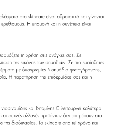
έσματα στο skincare είναι αθροιστικά και γίνονται
 ερεθισμούς. Η υπομονή και η συνέπεια είναι
σαρμόζετε τη χρήση στις ανάγκες σας. Σε
τίωση της εικόνας των σημαδιών. Σε πιο ευαίσθητες
 δέρματα με δυσχρωμίες ή σημάδια φωτογήρανσης,
ία. Η παρατήρηση της επιδερμίδας σας και η
ιασιναμίδης και βιταμίνης C λειτουργεί καλύτερα
ώ οι συχνές αλλαγές προϊόντων δεν επιτρέπουν στο
της διαδικασίας. Το skincare απαιτεί χρόνο και