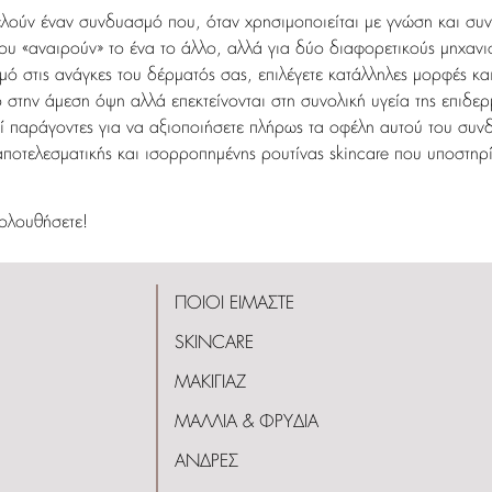
ελούν έναν συνδυασμό που, όταν χρησιμοποιείται με γνώση και συνέ
 που «αναιρούν» το ένα το άλλο, αλλά για δύο διαφορετικούς μηχα
στις ανάγκες του δέρματός σας, επιλέγετε κατάλληλες μορφές και
 στην άμεση όψη αλλά επεκτείνονται στη συνολική υγεία της επιδ
οί παράγοντες για να αξιοποιήσετε πλήρως τα οφέλη αυτού του συ
ποτελεσματικής και ισορροπημένης ρουτίνας skincare που υποστηρί
ολουθήσετε!
ΠΟΙΟΙ ΕΙΜΑΣΤΕ
SKINCARE
ΜΑΚΙΓΙΑΖ
ΜΑΛΛΙΑ & ΦΡΥΔΙΑ
ΑΝΔΡΕΣ