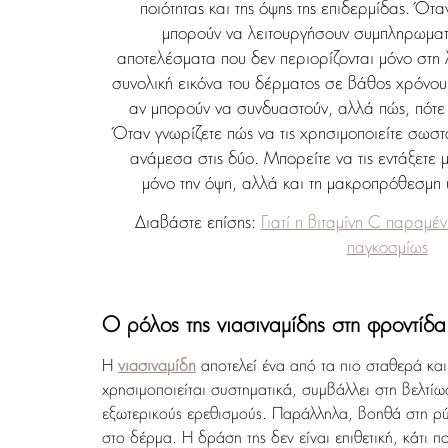
ποιότητας και της όψης της επιδερμίδας. Ότ
μπορούν να λειτουργήσουν συμπληρωματ
αποτελέσματα που δεν περιορίζονται μόνο στη 
συνολική εικόνα του δέρματος σε βάθος χρόνου.
αν μπορούν να συνδυαστούν, αλλά πώς, πότε κ
Όταν γνωρίζετε πώς να τις χρησιμοποιείτε σωστ
ανάμεσα στις δύο. Μπορείτε να τις εντάξετε 
μόνο την όψη, αλλά και τη μακροπρόθεσμη υ
Διαβάστε επίσης:
Γιατί η βιταμίνη C παραμέν
παγκοσμίως
Ο ρόλος της νιασιναμίδης στη φροντίδα
Η
νιασιναμίδη
αποτελεί ένα από τα πιο σταθερά και
χρησιμοποιείται συστηματικά, συμβάλλει στη βελτίω
εξωτερικούς ερεθισμούς. Παράλληλα, βοηθά στη ρύ
στο δέρμα. Η δράση της δεν είναι επιθετική, κάτι π