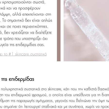
αν χρησιμοποιούνται σωστά,
ικά και να προσφέρουν
λάμψη, αλλά επεκτείνονται στη
 Το σημαντικό δεν είναι απλώς
αι σε ποιες περιεκτικότητες.
ά, δεν χρειάζεται να διαλέξετε
με τρόπο που υποστηρίζει όχι
γεία της επιδερμίδας σας.
ει το #1 skincare συστατικό
 της επιδερμίδας
 πολυχρηστικά συστατικά στο skincare, κάτι που την καθιστά βασικ
ση του επιδερμικού φραγμού, ο οποίος είναι υπεύθυνος για τη δια
θμιση της παραγωγής σμήγματος, γεγονός που βελτιώνει την όψη 
ου σημαίνει ότι λειτουργεί σταδιακά και με συνέπεια, χωρίς να προκ