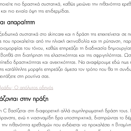
ποιείτε πιο δραστικά συστατικά, καθώς μειώνει την πιθανότητα ερ
αι πιο ενιαία όψη της επιδερμίδας.
ται απαραίτητη
ξειδωτικά συστατικά στο skincare και η δράση της επεκτείνεται σε 
ς που προκαλείται από την ηλιακή ακτινοβολία και τη ρύπανση, πα
ομοιομορφίας του τόνου, καθώς επηρεάζει τη διαδικασία δημιουργία
βοηθά στη διατήρηση της ελαστικότητας και της σφριγηλότητας. Ωστ
πίπεδο δραστικότητας και ανεκτικότητας. Να αναφέρουμε εδώ πως η
της κατάλληλης μορφής επηρεάζει άμεσα τον τρόπο που θα τη συνδυ
 εντάξετε στη ρουτίνα σας.
 βράδυ; Ο απόλυτος οδηγός
άζονται στην πράξη
 C βασίζεται στη διαφορετική αλλά συμπληρωματική δράση τους. Η
γήρανσης, ενώ η νιασιναμίδη δρα υποστηρικτικά, διατηρώντας το δέ
ι την πιθανότητα ερεθισμών που ενδέχεται να προκαλέσει η βιταμίνη