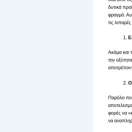
δυτικά προϊ
φραγμό. Αυτ
τις λιπαρές
Ε
Ακόμα και 
την οξύτητ
αποτρέποντ
Ο
Παρόλο που
αποτελεσμα
φορές να «
να αναπληρ