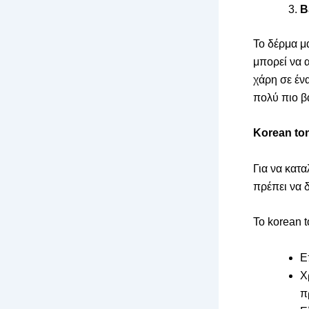
Β
Το δέρμα μ
μπορεί να 
χάρη σε έν
πολύ πιο β
Korean ton
Για να κατα
πρέπει να 
Το korean t
Ε
Χ
π