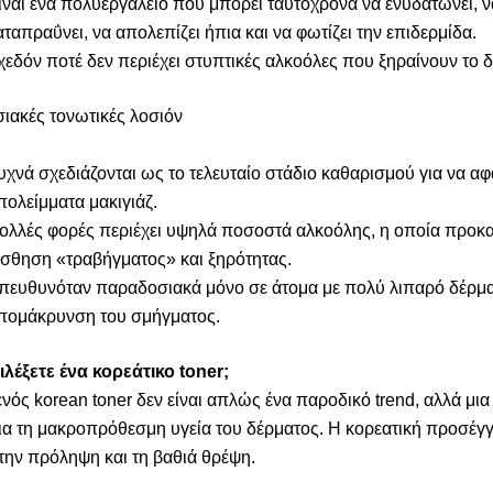
ίναι ένα πολυεργαλείο που μπορεί ταυτόχρονα να ενυδατώνει, ν
αταπραΰνει, να απολεπίζει ήπια και να φωτίζει την επιδερμίδα.
χεδόν ποτέ δεν περιέχει στυπτικές αλκοόλες που ξηραίνουν το 
ιακές τονωτικές λοσιόν
υχνά σχεδιάζονται ως το τελευταίο στάδιο καθαρισμού για να αφ
πολείμματα μακιγιάζ.
ολλές φορές περιέχει υψηλά ποσοστά αλκοόλης, η οποία προκα
ίσθηση «τραβήγματος» και ξηρότητας.
πευθυνόταν παραδοσιακά μόνο σε άτομα με πολύ λιπαρό δέρμα
πομάκρυνση του σμήγματος.
πιλέξετε ένα κορεάτικο toner;
νός korean toner δεν είναι απλώς ένα παροδικό trend, αλλά μια
α τη μακροπρόθεσμη υγεία του δέρματος. Η κορεατική προσέγ
στην πρόληψη και τη βαθιά θρέψη.