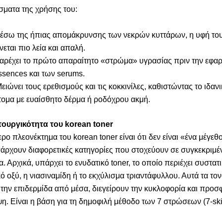
σματα της χρήσης του:
έσω της ήπιας απομάκρυνσης των νεκρών κυττάρων, η υφή το
ίνεται πιο λεία και απαλή.
αρέχει το πρώτο απαραίτητο «στρώμα» υγρασίας πριν την εφα
ssences και των serums.
ειώνει τους ερεθισμούς και τις κοκκινίλες, καθιστώντας το ιδανι
τομα με ευαίσθητο δέρμα ή ροδόχρου ακμή.
τουργικότητα του korean toner
ρο πλεονέκτημα του korean toner είναι ότι δεν είναι «ένα μέγεθο
άρχουν διαφορετικές κατηγορίες που στοχεύουν σε συγκεκριμέ
 Αρχικά, υπάρχει το ενυδατικό toner, το οποίο περιέχει συστατ
ό οξύ, η νιασιναμίδη ή το εκχύλισμα τριαντάφυλλου. Αυτά τα το
 την επιδερμίδα από μέσα, διεγείρουν την κυκλοφορία και προ
η. Είναι η βάση για τη δημοφιλή μέθοδο των 7 στρώσεων (7-sk