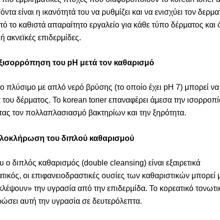
όντα είναι η ικανότητά του να ρυθμίζει και να ενισχύει τον δερμα
ό το καθιστά απαραίτητο εργαλείο για κάθε τύπο δέρματος και ό
 ή ακνεϊκές επιδερμίδες.
ξισορρόπηση του pH μετά τον καθαρισμό
το πλύσιμο με απλό νερό βρύσης (το οποίο έχει pH 7) μπορεί να
α του δέρματος. Το korean toner επαναφέρει άμεσα την ισορροπί
ας τον πολλαπλασιασμό βακτηρίων και την ξηρότητα.
λοκλήρωση του διπλού καθαρισμού
 ο διπλός καθαρισμός (double cleansing) είναι εξαιρετικά
τικός, οι επιφανειοδραστικές ουσίες των καθαριστικών μπορεί 
κλέψουν» την υγρασία από την επιδερμίδα. Το κορεατικό τονωτικ
ώσει αυτή την υγρασία σε δευτερόλεπτα.