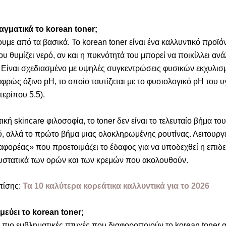
ραγματικά το korean toner;
υμε από τα βασικά. Το korean toner είναι ένα καλλυντικό προϊό
 θυμίζει νερό, αν και η πυκνότητά του μπορεί να ποικίλλει ανά
 Είναι σχεδιασμένο με υψηλές συγκεντρώσεις φυσικών εκχυλισ
αφρώς όξινο pH, το οποίο ταυτίζεται με το φυσιολογικό pH του υ
περίπου 5.5).
ική skincare φιλοσοφία, το toner δεν είναι το τελευταίο βήμα του
, αλλά το πρώτο βήμα μιας ολοκληρωμένης ρουτίνας. Λειτουργε
αφορέας» που προετοιμάζει το έδαφος για να υποδεχθεί η επιδε
υστατικά των ορών και των κρεμών που ακολουθούν.
πίσης:
Τα 10 καλύτερα κορεάτικα καλλυντικά για το 2026
ιμεύει το korean toner;
ς πιο εμβληματικές πτυχές που διαφοροποιούν το korean toner 