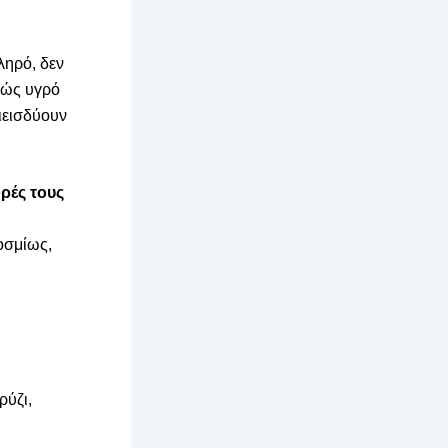
ληρό, δεν
ρώς υγρό
ιεισδύουν
ορές τους
κοσμίως,
ρύζι,