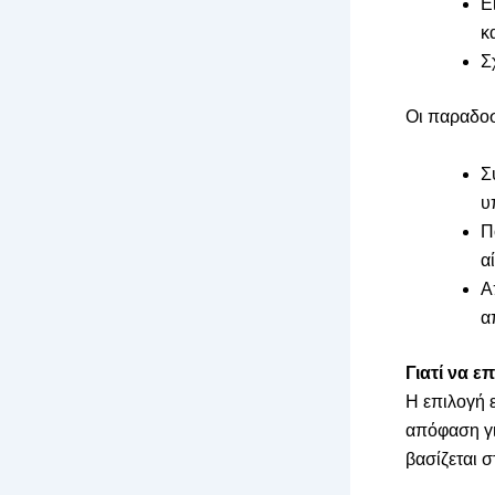
Ε
κ
Σ
Οι παραδοσ
Σ
υ
Π
α
Α
α
Γιατί να ε
Η επιλογή ε
απόφαση γι
βασίζεται 