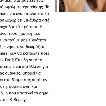
αντική, διαπράττετε ένα
κό σφάλμα περιποίησης. Το
oner είναι ένα επαναστατικό
ου ξεχωρίζει ξεκάθαρα από
τοιχα δυτικά πρότυπα. Η
είναι τόσο χαοτική που
 να πούμε με βεβαιότητα
 ξεκινήσετε να δοκιμάζετε
ners, δεν θα κοιτάξετε ποτέ
. Γιατί; Επειδή αυτό το
εφόσον είναι κατάλληλο για
σας ανάγκες, μπορεί να
ι στο δέρμα σας αυτή την
στη, φυσικά υγιή και
όψη που αποτελεί το σήμα
ν της K-Beauty.