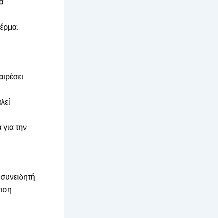
α
δέρμα.
αιρέσει
λεί
 για την
 συνειδητή
γιση