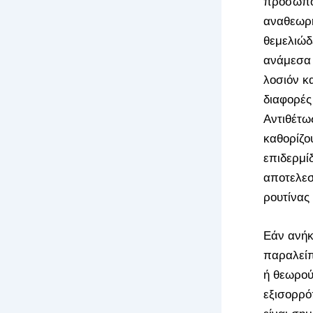
προσώπου
αναθεωρή
θεμελιώδ
ανάμεσα 
λοσιόν κα
διαφορές
Αντιθέτως
καθορίζου
επιδερμί
αποτελεσ
ρουτίνας
Εάν ανήκ
παραλείπ
ή θεωρού
εξισορρό