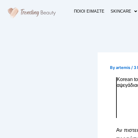
Skip
to
ΠΟΙΟΙ ΕΙΜΑΣΤΕ
SKINCARE
content
By
artemis
/
3
Korean to
αψεγάδια
Αν πιστεύ