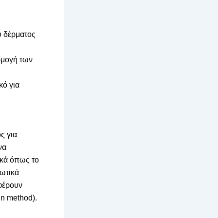
υ δέρματος
ρμογή των
κό για
ς για
να
ικά όπως το
νωτικά
σφέρουν
in method).