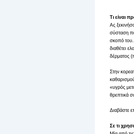
Τι είναι π
Ας ξεκινήσο
σύσταση που
σκοπό του.
διαθέτει ελ
δέρματος (
Στην κορεατ
καθαρισμού
«υγρός μετ
θρεπτικά σ
Διαβάστε ε
Σε τι χρησ
Μία από τι