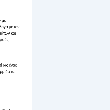
ν με
λογα με τον
μάτων και
γιούς
ί ως ένας
ρμίδα τα
από τα