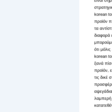
είναι σημ
στρατηγι
korean t
προϊόν π
τα αντίσ
διαφορά 
μπορούμε
ότι μόλις
korean to
ξανά πίσω
προϊόν, 
τις δικέ 
προσφέρε
αψεγάδια
λαμπερή 
κατατεθέ