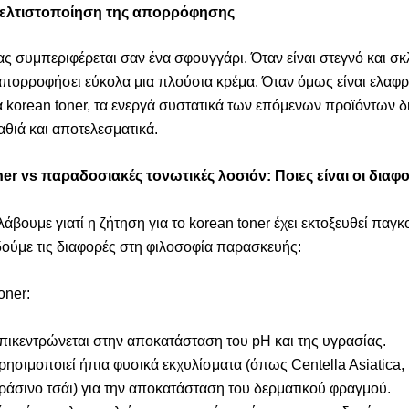
ελτιστοποίηση της απορρόφησης
ας συμπεριφέρεται σαν ένα σφουγγάρι. Όταν είναι στεγνό και σκ
απορροφήσει εύκολα μια πλούσια κρέμα. Όταν όμως είναι ελαφ
α korean toner, τα ενεργά συστατικά των επόμενων προϊόντων δ
αθιά και αποτελεσματικά.
er vs παραδοσιακές τονωτικές λοσιόν: Ποιες είναι οι διαφ
λάβουμε γιατί η ζήτηση για το korean toner έχει εκτοξευθεί παγ
δούμε τις διαφορές στη φιλοσοφία παρασκευής:
oner:
πικεντρώνεται στην αποκατάσταση του pH και της υγρασίας.
ρησιμοποιεί ήπια φυσικά εκχυλίσματα (όπως Centella Asiatica, 
ράσινο τσάι) για την αποκατάσταση του δερματικού φραγμού.