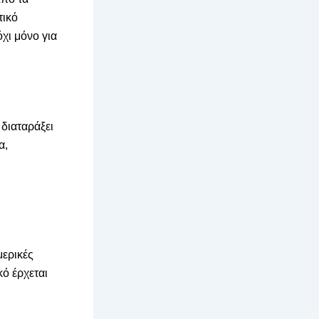
τικό
χι μόνο για
 διαταράξει
α,
μερικές
ό έρχεται