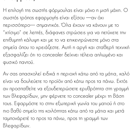
Η επιλογή της σωστής φόρμουλας είναι μόνο η μισή μάχη. Ο
σωστός τρόπος εφαρμογής είναι εξίσου —αν όχι
περισσότερο— σημαντικός. Όλα έχουν να κάνουν με το
“χτίσιμο” σε λεπτές, διάφανες στρώσεις για να πετύχετε την
επιθυμητή κάλυψη και με το να επικεντρώνεστε μόνο στα
σημεία όπου το χρειάζεστε. Αυτή η αργή και σταθερή τεχνική
εξασφαλίζει ότι το concealer δείχνει τέλεια απλωμένο και
φυσικό παντού.
Αν σας απασχολεί ειδικά η περιοχή κάτω από τα μάτια, καλό
είναι να δουλεύετε το προϊόν από κάτω προς τα πάνω. Εκτός
αν προσπαθείτε να εξουδετερώσετε ερυθρότητα στη γραμμή
των βλεφαρίδων, μην φέρνετε το concealer μέχρι τη βάση
τους. Εφαρμόστε το στην εξωτερική γωνία του ματιού ή στο
πιο βαθύ σημείο της κοιλότητας κάτω από τα μάτια και μετά
ταμπονάρετέ το προς τα πάνω, προς τη γραμμή των
βλεφαρίδων.