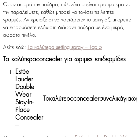
Όσον αφορά την πούδρα, πιθανότατα είναι προτιμότερο να
την παραλείψετε, καθώς μπορεί να τονίσει τις λεπτές
γραμμές. Αν χρειάζεται να «σετάρετε» το μακιγιάζ, μπορείτε
να εφαρμόσετε ελάχιστη διάφανη πούδρα με ένα μικρό,
αφράτο πινέλο.
Δείτε εδώ:
Τα καλύτερα setting spray – Top 5
Τα καλύτερα
c
oncealer για ώριμες επιδερμίδες
Estée
Lauder
Double
Wear
Το
καλύτερο
concealer
συνολικά
για
ώ
Stay-In-
Place
Concealer
–