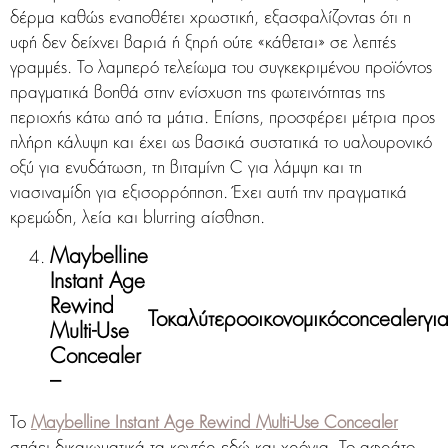
δέρμα καθώς εναποθέτει χρωστική, εξασφαλίζοντας ότι η
υφή δεν δείχνει βαριά ή ξηρή ούτε «κάθεται» σε λεπτές
γραμμές. Το λαμπερό τελείωμα του συγκεκριμένου προϊόντος
πραγματικά βοηθά στην ενίσχυση της φωτεινότητας της
περιοχής κάτω από τα μάτια. Επίσης, προσφέρει μέτρια προς
πλήρη κάλυψη και έχει ως βασικά συστατικά το υαλουρονικό
οξύ για ενυδάτωση, τη βιταμίνη C για λάμψη και τη
νιασιναμίδη για εξισορρόπηση. Έχει αυτή την πραγματικά
κρεμώδη, λεία και blurring αίσθηση.
Maybelline
Instant Age
Rewind
Το
καλύτερο
οικονομικό
concealer
γι
Multi-Use
Concealer
–
Το
Maybelline Instant Age Rewind Multi-Use Concealer