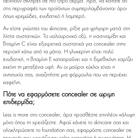
δείχνουν σκληρές σε πιο ξηρό δέρμα. Άρα, να κοιτάτε αν
στις περιγραφές των προϊόντων συμπεριλαμβάνονται όροι
όπως κρεμώδες, ενυδατικό ή λαμπερό.
Αν είστε γνώστες του skincare, ρίξτε μια γρήγορη ματιά στη
λίστα συστατικών. Το υαλουρονικό οξύ, η νιασιναμίδη και
βιταμίνη C είναι εξαιρετικά συστατικά για concealer στην
περιοχή κάτω από τα μάτια. Η γλυκερίνη είναι πολύ
ενυδατική, η βιταμίνη Ε καταπραΰνει και η διμεθικόνη χαρίζει
εκείνη τη μεταξένια υφή. Αν οι μαύροι κύκλοι είναι η
ανησυχία σας, αναζητήστε μια φόρμουλα που να περιέχει
καφεΐνη.
Πότε να εφαρμόσετε concealer σε ώριμη
επιδερμίδα;
Less is more στο concealer, άρα προσθέστε επιπλέον κάλυψη
μόνο όπου τη χρειάζεστε. Αφού κάνετε το skincare σας και
ολοκληρώσετε το foundation σας, εφαρμόστε concealer σε