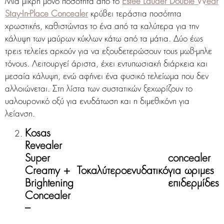
Μια μικρή μόνο ποσότητα από το
Estée Lauder Double Wear
Stay-In-Place Concealer
κρύβει τεράστια ποσότητα
χρωστικής, καθιστώντας το ένα από τα καλύτερα για την
κάλυψη των μαύρων κύκλων κάτω από τα μάτια. Δύο έως
τρεις τελείες αρκούν για να εξουδετερώσουν τους μωβ-μπλε
τόνους. Λειτουργεί άριστα, έχει εντυπωσιακή διάρκεια και
μεσαία κάλυψη, ενώ αφήνει ένα φυσικό τελείωμα που δεν
αλλοιώνεται. Στη λίστα των συστατικών ξεχωρίζουν το
υαλουρονικό οξύ για ενυδάτωση και η διμεθικόνη για
λείανση.
Kosas
Revealer
Super
concealer
Creamy +
Το
καλύτερο
ενυδατικό
για ώριμες
Brightening
επιδερμίδες
Concealer
–