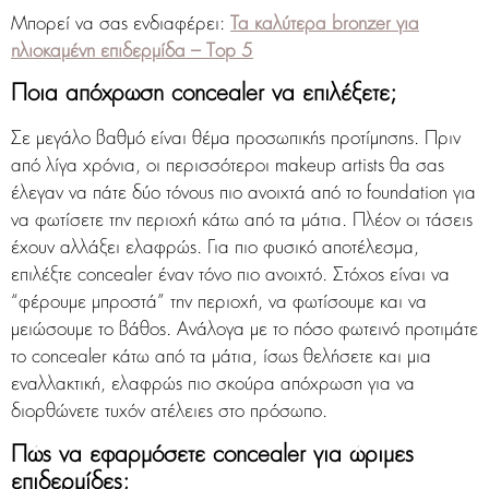
Μπορεί να σας ενδιαφέρει:
Τα καλύτερα bronzer για
ηλιοκαμένη επιδερμίδα – Top 5
Ποια απόχρωση concealer να επιλέξετε;
Σε μεγάλο βαθμό είναι θέμα προσωπικής προτίμησης. Πριν
από λίγα χρόνια, οι περισσότεροι makeup artists θα σας
έλεγαν να πάτε δύο τόνους πιο ανοιχτά από το foundation για
να φωτίσετε την περιοχή κάτω από τα μάτια. Πλέον οι τάσεις
έχουν αλλάξει ελαφρώς. Για πιο φυσικό αποτέλεσμα,
επιλέξτε concealer έναν τόνο πιο ανοιχτό. Στόχος είναι να
“φέρουμε μπροστά” την περιοχή, να φωτίσουμε και να
μειώσουμε το βάθος. Ανάλογα με το πόσο φωτεινό προτιμάτε
το concealer κάτω από τα μάτια, ίσως θελήσετε και μια
εναλλακτική, ελαφρώς πιο σκούρα απόχρωση για να
διορθώνετε τυχόν ατέλειες στο πρόσωπο.
Πώς να εφαρμόσετε concealer για ώριμες
επιδερμίδες;