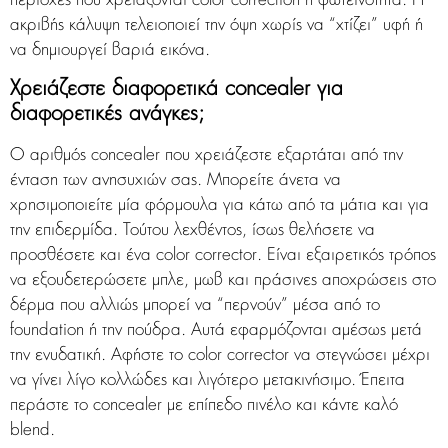
περιοχές που χρειάζονται color correction ή φωτεινότητα. Η
ακριβής κάλυψη τελειοποιεί την όψη χωρίς να “χτίζει” υφή ή
να δημιουργεί βαριά εικόνα.
Χρειάζεστε διαφορετικά concealer για
διαφορετικές ανάγκες;
Ο αριθμός concealer που χρειάζεστε εξαρτάται από την
ένταση των ανησυχιών σας. Μπορείτε άνετα να
χρησιμοποιείτε μία φόρμουλα για κάτω από τα μάτια και για
την επιδερμίδα. Τούτου λεχθέντος, ίσως θελήσετε να
προσθέσετε και ένα color corrector. Είναι εξαιρετικός τρόπος
να εξουδετερώσετε μπλε, μωβ και πράσινες αποχρώσεις στο
δέρμα που αλλιώς μπορεί να “περνούν” μέσα από το
foundation ή την πούδρα. Αυτά εφαρμόζονται αμέσως μετά
την ενυδατική. Αφήστε το color corrector να στεγνώσει μέχρι
να γίνει λίγο κολλώδες και λιγότερο μετακινήσιμο. Έπειτα
περάστε το concealer με επίπεδο πινέλο και κάντε καλό
blend.