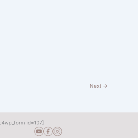
Next
→
c4wp_form id=107]