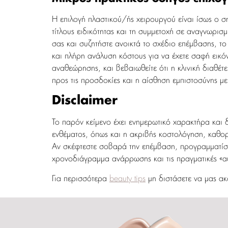
Η επιλογή πλαστικού/ής χειρουργού είναι ίσως ο ση
τίτλους ειδικότητας και τη συμμετοχή σε αναγνωρισμ
σας και συζητήστε ανοικτά το σχέδιο επέμβασης, το 
και πλήρη ανάλυση κόστους για να έχετε σαφή εικόνα σ
αναθεώρησης, και βεβαιωθείτε ότι η κλινική διαθέ
προς τις προσδοκίες και η αίσθηση εμπιστοσύνης μ
Disclaimer
Το παρόν κείμενο έχει ενημερωτικό χαρακτήρα και δ
ενθέματος, όπως και η ακριβής κοστολόγηση, καθορί
Αν σκέφτεστε σοβαρά την επέμβαση, προγραμματίστ
χρονοδιάγραμμα ανάρρωσης και τις πραγματικές «αυ
Για περισσότερα
beauty tips
μη διστάσετε να μας ακ