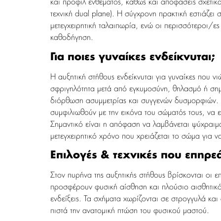
και προφίλ ενθέματος, καθώς και αποφάσεις σχετικά
τεχνική dual plane). Η σύγχρονη πρακτική εστιάζε
μετεγχειρητική ταλαιπωρία, ενώ οι περισσότεροι/ες
καθοδήγηση.
Για ποιες γυναίκες ενδείκνυται;
Η αυξητική στήθους ενδείκνυται για γυναίκες που ν
σφριγηλότητα μετά από εγκυμοσύνη, θηλασμό ή σημ
διόρθωση ασυμμετρίας και συγγενών δυσμορφιών. Π
συμφιλιωθούν με την εικόνα του σώματός τους, να ε
Σημαντικό είναι η απόφαση να λαμβάνεται ψύχραιμα
μετεγχειρητικό χρόνο που χρειάζεται το σώμα για 
Επιλογές & τεχνικές που επηρεάζ
Στον πυρήνα της αυξητικής στήθους βρίσκονται οι επ
προσφέρουν φυσική αίσθηση και πλούσιο αισθητικό
ενδείξεις. Τα σχήματα χωρίζονται σε στρογγυλά και
πιστά την ανατομική πτώση του φυσικού μαστού.