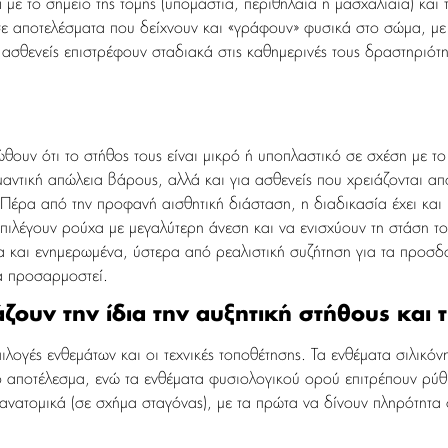
 με το σημείο της τομής (υπομάστια, περιθηλαία ή μασχαλιαία) και 
ι σε αποτελέσματα που δείχνουν και «γράφουν» φυσικά στο σώμα, μ
 ασθενείς επιστρέφουν σταδιακά στις καθημερινές τους δραστηριότη
ιώθουν ότι το στήθος τους είναι μικρό ή υποπλαστικό σε σχέση με τ
αντική απώλεια βάρους, αλλά και για ασθενείς που χρειάζονται α
έρα από την προφανή αισθητική διάσταση, η διαδικασία έχει και 
πιλέγουν ρούχα με μεγαλύτερη άνεση και να ενισχύουν τη στάση του
 και ενημερωμένα, ύστερα από ρεαλιστική συζήτηση για τα προσδοκ
να προσαρμοστεί.
ουν την ίδια την αυξητική στήθους και τι
ιλογές ενθεμάτων και οι τεχνικές τοποθέτησης. Τα ενθέματα σιλικόν
 αποτέλεσμα, ενώ τα ενθέματα φυσιολογικού ορού επιτρέπουν ρύθμ
 ανατομικά (σε σχήμα σταγόνας), με τα πρώτα να δίνουν πληρότητα 