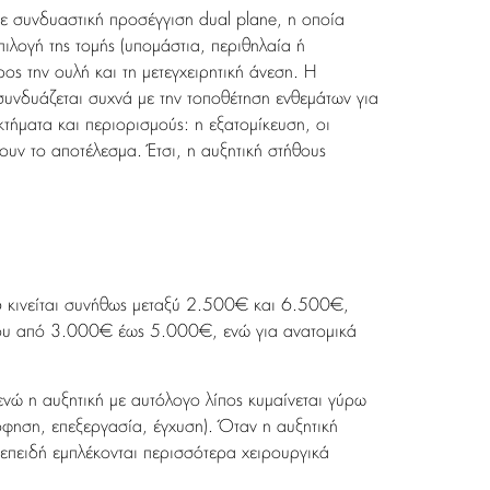
με συνδυαστική προσέγγιση dual plane, η οποία
ιλογή της τομής (υπομάστια, περιθηλαία ή
ρος την ουλή και τη μετεγχειρητική άνεση. Η
συνδυάζεται συχνά με την τοποθέτηση ενθεμάτων για
τήματα και περιορισμούς: η εξατομίκευση, οι
υν το αποτέλεσμα. Έτσι, η αυξητική στήθους
026 κινείται συνήθως μεταξύ 2.500€ και 6.500€,
ερίπου από 3.000€ έως 5.000€, ενώ για ανατομικά
ώ η αυξητική με αυτόλογο λίπος κυμαίνεται γύρω
φηση, επεξεργασία, έγχυση). Όταν η αυξητική
πειδή εμπλέκονται περισσότερα χειρουργικά