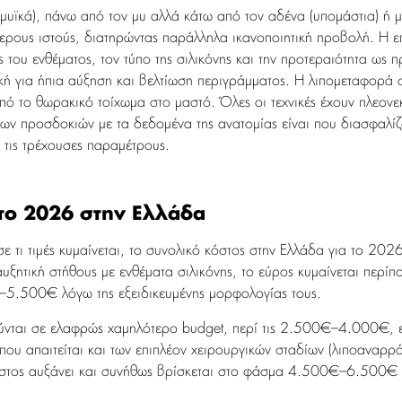
ομυϊκά), πάνω από τον μυ αλλά κάτω από τον αδένα (υπομάστια) ή 
ρους ιστούς, διατηρώντας παράλληλα ικανοποιητική προβολή. Η επ
 του ενθέματος, τον τύπο της σιλικόνης και την προτεραιότητα ως π
κή για ήπια αύξηση και βελτίωση περιγράμματος. Η λιπομεταφορά 
πό το θωρακικό τοίχωμα στο μαστό. Όλες οι τεχνικές έχουν πλεονεκ
ων προσδοκιών με τα δεδομένα της ανατομίας είναι που διασφαλίζο
ε τις τρέχουσες παραμέτρους.
 το 2026 στην Ελλάδα
σε τι τιμές κυμαίνεται, το συνολικό κόστος στην Ελλάδα για το 2
κή αυξητική στήθους με ενθέματα σιλικόνης, το εύρος κυμαίνεται π
€–5.500€ λόγω της εξειδικευμένης μορφολογίας τους.
νται σε ελαφρώς χαμηλότερο budget, περί τις 2.500€–4.000€, εν
υ απαιτείται και των επιπλέον χειρουργικών σταδίων (λιποαναρρό
όστος αυξάνει και συνήθως βρίσκεται στο φάσμα 4.500€–6.500€ ε