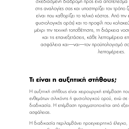
σχεδιασμένη διαδρομή προς ένα αποτέλεσμα πο
στις αναλογίες σας και υποστηρίζει τον τρόπο
είναι που καθορίζει το τελικό κόστος. Από την 
φυσιολογικός ορός) και το προφίλ που κολακε
μέχρι την τεχνική τοποθέτησης, τη διάρκεια νοσ
και τις επανεξετάσεις, κάθε λεπτομέρεια επ
ασφάλεια και—ναι—τον προϋπολογισμό σας
λεπτομέρειες.
Τι είναι η αυξητική στήθους;
Η αυξητική στήθους είναι χειρουργική επέμβαση πο
ενθεμάτων σιλικόνης ή φυσιολογικού ορού, ενώ σε
διαδικασία. Η επέμβαση πραγματοποιείται από εξει
ασφάλειας.
Η διαδικασία περιλαμβάνει προεγχειρητικό έλεγχο,