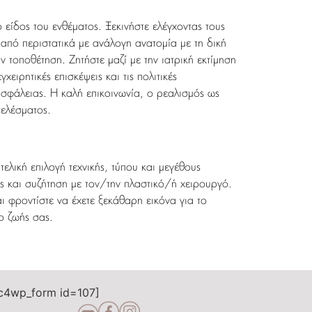
είδος του ενθέματος. Ξεκινήστε ελέγχοντας τους
» από περιστατικά με ανάλογη ανατομία με τη δική
ν τοποθέτηση. Ζητήστε μαζί με την ιατρική εκτίμηση
χειρητικές επισκέψεις και τις πολιτικές
ασφάλειας. Η καλή επικοινωνία, ο ρεαλισμός ως
τελέσματος.
λική επιλογή τεχνικής, τύπου και μεγέθους
ις και συζήτηση με τον/την πλαστικό/ή χειρουργό.
 φροντίστε να έχετε ξεκάθαρη εικόνα για το
ο ζωής σας.
c4wp_form id=107]