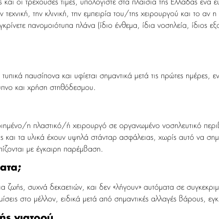
ς και οι τρέχουσες τιμές, υπολογίστε στα πλαίσια της Ελλάδας έ
ν τεχνική, την κλινική, την εμπειρία του/της χειρουργού και το α
ρίνετε πανομοιότυπα πλάνα (ίδιο ένθεμα, ίδια νοσηλεία, ίδιος εξοπ
 τυπικά παυσίπονα και υφίεται σημαντικά μετά τις πρώτες ημέρες, ε
ύπνο και χρήση στηθόδεσμου.
οιημένο/η πλαστικό/ή χειρουργό σε οργανωμένο νοσηλευτικό περιβ
 και τα υλικά έχουν υψηλά στάνταρ ασφάλειας, χωρίς αυτό να σημ
πίζονται με έγκαιρη παρέμβαση.
ατα;
α ζωής, συχνά δεκαετιών, και δεν «λήγουν» αυτόματα σε συγκεκριμέ
θμίσεις στο μέλλον, ειδικά μετά από σημαντικές αλλαγές βάρους, εγ
ής γιατρού