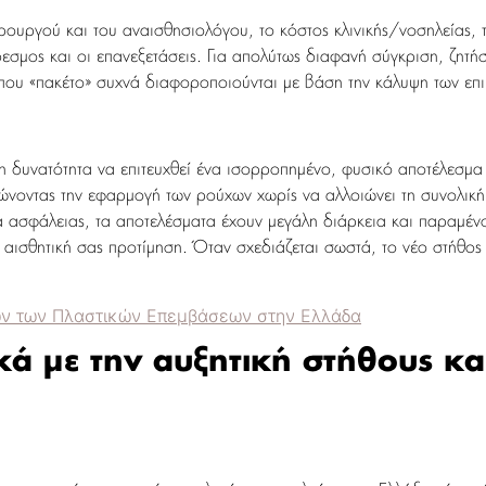
ρουργού και του αναισθησιολόγου, το κόστος κλινικής/νοσηλείας, 
όδεσμος και οι επανεξετάσεις. Για απολύτως διαφανή σύγκριση, ζη
τύπου «πακέτο» συχνά διαφοροποιούνται με βάση την κάλυψη των επι
ι η δυνατότητα να επιτευχθεί ένα ισορροπημένο, φυσικό αποτέλεσμα
νοντας την εφαρμογή των ρούχων χωρίς να αλλοιώνει τη συνολική σ
 ασφάλειας, τα αποτελέσματα έχουν μεγάλη διάρκεια και παραμέν
 αισθητική σας προτίμηση. Όταν σχεδιάζεται σωστά, το νέο στήθος 
όλων των Πλαστικών Επεμβάσεων στην Ελλάδα
ά με την αυξητική στήθους και 