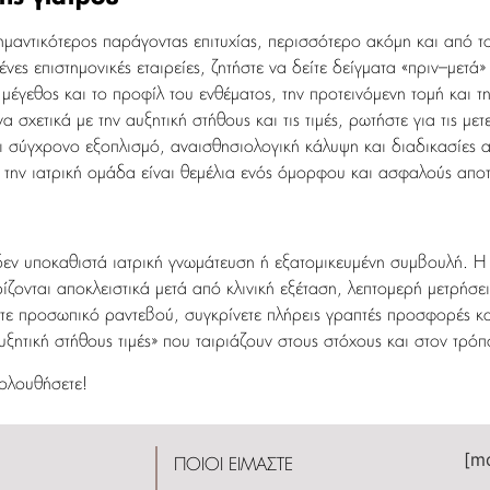
μαντικότερος παράγοντας επιτυχίας, περισσότερο ακόμη και από το 
ένες επιστημονικές εταιρείες, ζητήστε να δείτε δείγματα «πριν–μετά
μέγεθος και το προφίλ του ενθέματος, την προτεινόμενη τομή και τη
χετικά με την αυξητική στήθους και τις τιμές, ρωτήστε για τις μετεγ
τει σύγχρονο εξοπλισμό, αναισθησιολογική κάλυψη και διαδικασίες 
ε την ιατρική ομάδα είναι θεμέλια ενός όμορφου και ασφαλούς απο
εν υποκαθιστά ιατρική γνωμάτευση ή εξατομικευμένη συμβουλή. Η τε
ζονται αποκλειστικά μετά από κλινική εξέταση, λεπτομερή μετρήσε
ε προσωπικό ραντεβού, συγκρίνετε πλήρεις γραπτές προσφορές και
ξητική στήθους τιμές» που ταιριάζουν στους στόχους και στον τρόπ
ολουθήσετε!
[m
ΠΟΙΟΙ ΕΙΜΑΣΤΕ