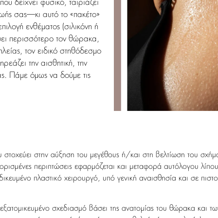
υ δείχνει φυσικό, ταιριάζει
 ζωής σας—κι αυτό το «πακέτο»
επιλογή ενθέματος (σιλικόνη ή
ύει περισσότερο τον θώρακα,
ηλείας, τον ειδικό στηθόδεσμο
ηρεάζει την αισθητική, την
. Πάμε όμως να δούμε τις
υ στοχεύει στην αύξηση του μεγέθους ή/και στη βελτίωση του σχή
 ορισμένες περιπτώσεις εφαρμόζεται και μεταφορά αυτόλογου λίπο
δικευμένο πλαστικό χειρουργό, υπό γενική αναισθησία και σε πιστ
 εξατομικευμένο σχεδιασμό βάσει της ανατομίας του θώρακα και τω