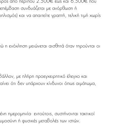
να εύρος από περίπου 2.500€ έως και 6.500€ που
ν η επέμβαση συνδυάζεται με ανόρθωση ή
λισμός) και να απαιτείτε γραπτή, τελική τιμή χωρίς
νώ η ενόχληση μειώνεται αισθητά όταν τηρούνται οι
άλλον, με πλήρη προεγχειρητικό έλεγχο και
αίνει ότι δεν υπάρχουν κίνδυνοι όπως αιμάτωμα,
νη ημερομηνία· εντούτοις, συστήνονται τακτικοί
κυμοσύνη ή φυσικές μεταβολές των ιστών.