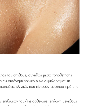
ματος του στήθους, συνήθως μέσω τοποθέτησης
υς ως αυτόνομη τεχνική ή ως συμπληρωματική
οποιημένες κλινικές που πληρούν αυστηρά πρότυπα
ν επιθυμιών του/της ασθενούς, επιλογή μεγέθους