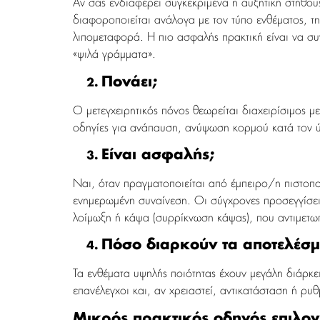
Αν σας ενδιαφέρει συγκεκριμένα η αυξητική στήθου
διαφοροποιείται ανάλογα με τον τύπο ενθέματος, τη
λιπομεταφορά. Η πιο ασφαλής πρακτική είναι να συγκ
«ψιλά γράμματα».
Πονάει;
Ο μετεγχειρητικός πόνος θεωρείται διαχειρίσιμος με
οδηγίες για ανάπαυση, ανύψωση κορμού κατά τον 
Είναι ασφαλής;
Ναι, όταν πραγματοποιείται από έμπειρο/η πιστοπ
ενημερωμένη συναίνεση. Οι σύγχρονες προσεγγίσεις
λοίμωξη ή κάψα (συρρίκνωση κάψας), που αντιμετω
Πόσο διαρκούν τα αποτελέσμ
Τα ενθέματα υψηλής ποιότητας έχουν μεγάλη διάρκει
επανέλεγχοι και, αν χρειαστεί, αντικατάσταση ή ρυ
Μικρός πρακτικός οδηγός επιλογ