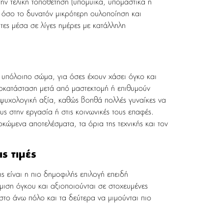
την τελική τοποθέτηση (υπομυϊκά, υπομαστικά ή
ε όσο το δυνατόν μικρότερη ουλοποίηση και
τες μέσα σε λίγες ημέρες με κατάλληλη
ο υπόλοιπο σώμα, για όσες έχουν χάσει όγκο και
ποκατάσταση μετά από μαστεκτομή ή επιθυμούν
ψυχολογική αξία, καθώς βοηθά πολλές γυναίκες να
ς στην εργασία ή στις κοινωνικές τους επαφές.
ώμενα αποτελέσματα, τα όρια της τεχνικής και τον
ς τιμές
ης είναι η πιο δημοφιλής επιλογή επειδή
ιση όγκου και αξιοποιούνται σε στοχευμένες
στο άνω πόλο και τα δεύτερα να μιμούνται πιο