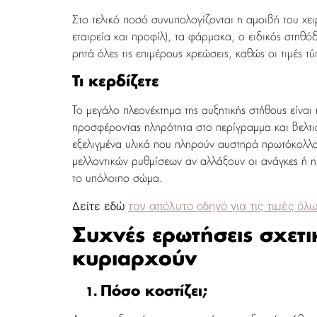
Στο τελικό ποσό συνυπολογίζονται η αμοιβή του χει
εταιρεία και προφίλ), τα φάρμακα, ο ειδικός στηθ
ρητά όλες τις επιμέρους χρεώσεις, καθώς οι τιμές 
Τι κερδίζετε
Το μεγάλο πλεονέκτημα της αυξητικής στήθους είνα
προσφέροντας πληρότητα στο περίγραμμα και βελτιώ
εξελιγμένα υλικά που πληρούν αυστηρά πρωτόκολλα
μελλοντικών ρυθμίσεων αν αλλάξουν οι ανάγκες ή η
το υπόλοιπο σώμα.
Δείτε εδώ
τον απόλυτο οδηγό για τις τιμές 
Συχνές ερωτήσεις σχετικ
κυριαρχούν
Πόσο κοστίζει;