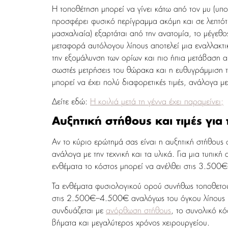
Η τοποθέτηση μπορεί να γίνει κάτω από τον μυ (υπ
προσφέρει φυσικό περίγραμμα ακόμη και σε λεπτότε
μασχαλιαία) εξαρτάται από την ανατομία, το μέγεθος
μεταφορά αυτόλογου λίπους αποτελεί μια εναλλακτι
την εξομάλυνση των ορίων και πιο ήπια μετάβαση α
σωστές μετρήσεις του θώρακα και η ευθυγράμμιση τ
μπορεί να έχει πολύ διαφορετικές τιμές, ανάλογα μ
Δείτε εδώ:
Η κοιλιά μετά τη γέννα έχει παραμείνει;
Αυξητική στήθους και τιμές για
Αν το κύριο ερώτημά σας είναι η αυξητική στήθους 
ανάλογα με την τεχνική και τα υλικά. Για μια τυπι
ενθέματα το κόστος μπορεί να ανέλθει στις 3.500
Τα ενθέματα φυσιολογικού ορού συνήθως τοποθετού
στις 2.500€–4.500€ αναλόγως του όγκου λίπους πο
συνδυάζεται με
ανόρθωση στήθους
, το συνολικό κ
βήματα και μεγαλύτερος χρόνος χειρουργείου.